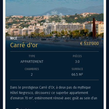
profiter pleinement de l’ambiance unique du Port et de
toutes ses commodités. Un cadre de vie authentique et
raffiné, au cœur de Nice ! Bien éligible au déficit foncier.
Bien non soumis au DPE. Les informations sur les risques
auxquels ce bien est exposé sont disponibles sur le site
Géorisques : www.georisques.gouv.fr. Nombre total de lots :
49 – Lots principaux (habitations / commerces / bureaux) :
NICE
49. Pas de procédure en cours. Réf. PE00324
€ 533'000
Carré d'or
TYPE
PIÈCES
APPARTEMENT
3.0
CHAMBRES
SURFACE
2
66.5 M²
Dans le prestigieux Carré d’Or, à deux pas du mythique
Hôtel Negresco, découvrez ce superbe appartement
d’environ 70 m², entièrement rénové avec goût au sein d’un
immeuble Belle Époque de caractère. Une adresse
d’exception au cœur de Nice, à proximité immédiate des