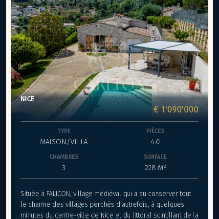
NICE
€ 1'090'000
TYPE
PIÈCES
MAISON/VILLA
4.0
CHAMBRES
SURFACE
3
228 M²
Située à FALICON, village médiéval qui a su conserver tout
le charme des villages perchés d’autrefois, à quelques
minutes du centre-ville de Nice et du littoral scintillant de la