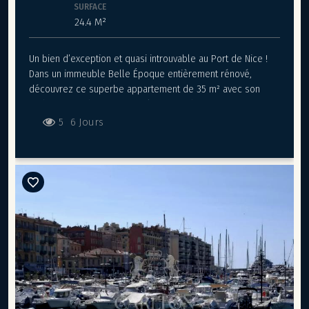
chambre. Vous bénéficierez également de deux grandes
SURFACE
caves, dont une destinée à accueillir votre précieuse
24.4 M²
collection de vins. DPE : D(243) –B(8). Les dépenses
énergétiques moyennes en 2021 se situent entre 1.890€ et
Un bien d’exception et quasi introuvable au Port de Nice !
2.558€ par an. Les honoraires de l'agence sont à la charge
Dans un immeuble Belle Époque entièrement rénové,
du vendeur. Ref. 13789
découvrez ce superbe appartement de 35 m² avec son
jardin privatif de 25 m² — un luxe rare dans ce quartier
prisé. Cet appartement bénéficie d’un emplacement unique
5
6 Jours
au cœur du Port de Nice, dans un cadre à la fois animé et
recherché. Il offre le luxe rare d’un jardin privatif de 25 m²,
idéal pour organiser des repas en plein air ou profiter de
véritables moments de détente au soleil. Le charme de
l’ancien a été soigneusement conservé grâce aux parquets
en chêne et aux balcons en fer forgé, qui apportent
élégance et authenticité. L’espace de vie se compose d’une
chambre avec salle d’eau attenante ainsi que d’un séjour
lumineux avec cuisine ouverte, pensé pour conjuguer
confort et convivialité. Ici, vous vivez le meilleur du Port de
Nice, avec tous les commerces, restaurants et la mer à vos
pieds. Un bien rare et prestigieux, idéal comme pied-à-