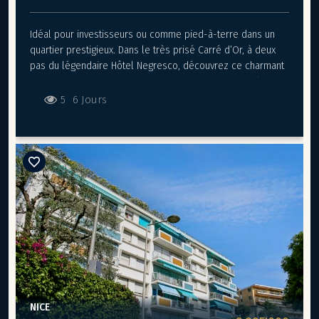
procédure en cours. Réf. PE-00315
Idéal pour investisseurs ou comme pied-à-terre dans un
quartier prestigieux. Dans le très prisé Carré d’Or, à deux
pas du légendaire Hôtel Negresco, découvrez ce charmant
appartement d’environ 46 m² Carrez et 53 m² au total,
entièrement rénové avec goût, situé au rez-de-chaussée
5
6 Jours
d’un immeuble Belle Époque de caractère. Un bien rare qui
allie le charme de l’ancien et le confort moderne. Il se
compose d’une chambre avec dressing, offrant confort et
praticité au quotidien, ainsi que d’un séjour lumineux avec
cuisine ouverte, pensé pour un mode de vie convivial et
moderne. Un espace de stockage supplémentaire vient
parfaire l’ensemble, rendant ce bien aussi pratique
qu’agréable à vivre. Ici, tout se fait à pied : shopping,
restaurants, sorties culturelles et balades sur la
Promenade des Anglais. Un bien idéal pour investir ou
profiter pleinement de la vie niçoise dans l’un des quartiers
les plus prestigieux de la ville. Bien non soumis au DPE. Les
informations sur les risques auxquels ce bien est exposé
NICE
sont disponibles sur le site Géorisques :