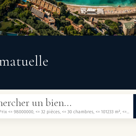
amatuelle
ercher un bien...
Acheter, Prix <= 98000000, <= 32 pièces, <= 30 chambres, <= 101233 m², <= 3000000 m²