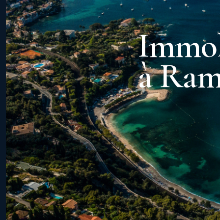
Immob
à Ram