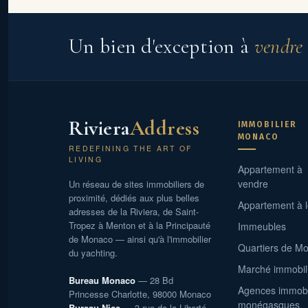
Un bien d'exception à
vendre
Riviera
Address
IMMOBILIER
MONACO
REDEFINING THE ART OF
LIVING
Appartement à
vendre
Un réseau de sites immobiliers de
proximité, dédiés aux plus belles
Appartement à 
adresses de la Riviera, de Saint-
Tropez à Menton et à la Principauté
Immeubles
de Monaco — ainsi qu'à l'immobilier
Quartiers de M
du yachting.
Marché immobil
Bureau Monaco
— 28 Bd
Agences immobi
Princesse Charlotte, 98000 Monaco
monégasques
Bureau Nice
— 3 rue de la Liberté,