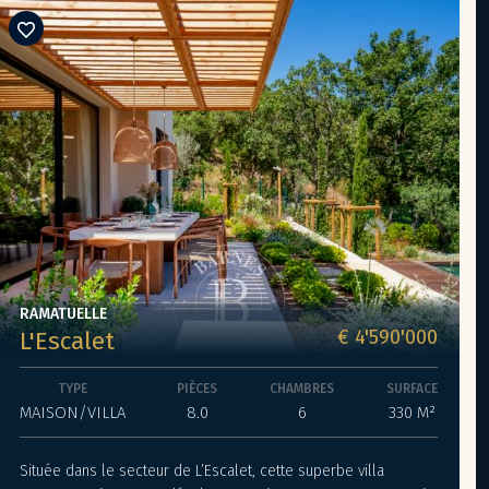
RAMATUELLE
€ 4'590'000
L'Escalet
TYPE
PIÈCES
CHAMBRES
SURFACE
MAISON/VILLA
8.0
6
330 M²
Située dans le secteur de L’Escalet, cette superbe villa