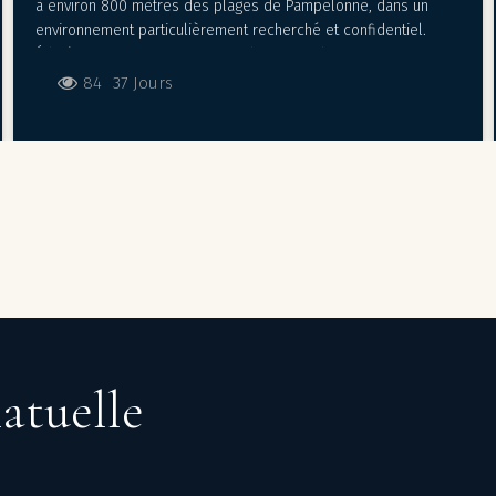
à environ 800 mètres des plages de Pampelonne, dans un
environnement particulièrement recherché et confidentiel.
Édifiée sur un terrain paysager d’environ 1 hectare, cette
propriété développe environ 330 m² et bénéficie de
84
37 Jours
prestations et finitions de très haute qualité. La villa propose
principalement un agencement de plain-pied avec de vastes
espaces de réception ouverts sur les extérieurs et le jardin.
Elle comprend 5 chambres et 5 salles de bains, dont une
chambre située en niveau inférieur avec espace salle de sport
/ sauna. La propriété dispose également d’une piscine
d’environ 20 x 5 mètres, d’un garage, d’un carport 3 véhicules
ainsi que d’un très beau jardin méditerranéen avec larges
pelouses et palmiers. Propriété contemporaine offrant un
cadre de vie élégant et discret à proximité immédiate de
Pampelonne et de Saint-Tropez.
atuelle