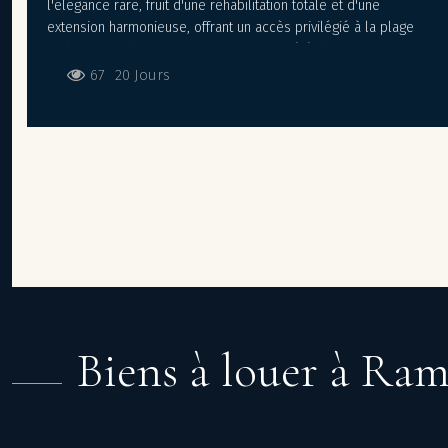
l'élégance rare, fruit d'une réhabilitation totale et d'une
extension harmonieuse, offrant un accès privilégié à la plage
Architecture distinctive pour cette propriété de 600 m² : vastes
réceptions, cuisine équipée, 8 chambres dont 6 suites. Nichée
67
20 Jours
au cœur d'un jardin paysager d'environ 3500 m² avec superbe
piscine miroir, elle dispose également d'un grand garage, une
salle de sport et d'une salle de cinéma.
Biens à louer à Ram