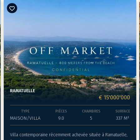
RAMATUELLE
€ 15'000'000
TYPE
PIÈCES
CHAMBRES
SURFACE
MAISON/VILLA
9.0
5
337 M²
Villa contemporaine récemment achevée située à Ramatuelle,