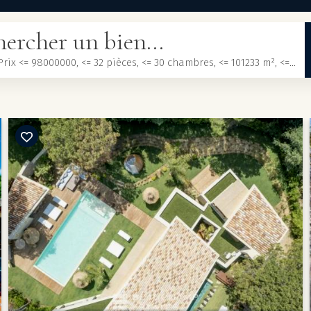
ercher un bien...
Acheter, Prix <= 98000000, <= 32 pièces, <= 30 chambres, <= 101233 m², <= 3000000 m²