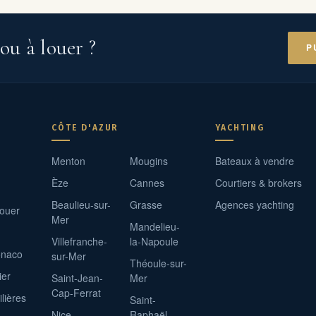
d’un espace lounge et d’un boulodrome, le tout entouré
d’espaces verts soignés et de stationnements abrités. La
ou à louer ?
cuisine est dotée d’équipements complets haut de gamme, et
P
chaque chambre offre rangements, salle d’eau attenante,
terrasse et linge de maison inclus. Une buanderie équipée de
machines professionnelles complète les installations. Une villa
idéale pour des séjours de prestige, alliant confort absolu,
intimité et prestations exclusives dans l’un des secteurs les
CÔTE D'AZUR
YACHTING
plus prisés de la presqu’île de Saint-Tropez. Prestations haut
de gamme incluses.
Menton
Mougins
Bateaux à vendre
Èze
Cannes
Courtiers & brokers
Beaulieu-sur-
Grasse
Agences yachting
louer
Mer
Mandelieu-
Villefranche-
la-Napoule
onaco
sur-Mer
Théoule-sur-
ier
Saint-Jean-
Mer
Cap-Ferrat
lières
Saint-
Nice
Raphaël