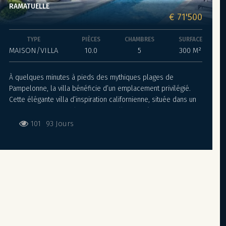
RAMATUELLE
€ 71'500
TYPE
PIÈCES
CHAMBRES
SURFACE
MAISON/VILLA
10.0
5
300 M²
À quelques minutes à pieds des mythiques plages de
Pampelonne, la villa bénéficie d’un emplacement privilégié.
Cette élégante villa d’inspiration californienne, située dans un
environnement paisible, peut accueillir jusqu’à 10 guests pour
un séjour placé sous le signe de la détente et du raffinement.
101
93 Jours
Pensée pour profiter pleinement de la douceur de vivre
tropézienne, la propriété s’articule autour d’un superbe
espace piscine. Plusieurs salons extérieurs, un espace repas
convivial, un hamac et de confortables chaises longues invitent
à la relaxation après une baignade, dans une atmosphère
résolument chic et décontractée. À l’intérieur, la villa dévoile
une décoration contemporaine mêlant esprit industriel et
touches éclectiques. Le bois et le métal s’associent
harmonieusement à des pièces décoratives d’inspiration