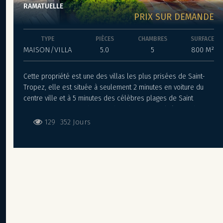
RAMATUELLE
PRIX SUR DEMANDE
TYPE
PIÈCES
CHAMBRES
SURFACE
MAISON/VILLA
5.0
5
800 M²
Cette propriété est une des villas les plus prisées de Saint-
Tropez, elle est située à seulement 2 minutes en voiture du
centre ville et à 5 minutes des célèbres plages de Saint
Tropez. A savoir que bon nombre de personnalités ont deja
séjourné dans cette demeure, la villa a servie pour de
129
352 Jours
nombreux shooting de mode et également pour des tournage
de grands films.
Son point fort est qu’elle possède sa propre zone
d’atterrissage.