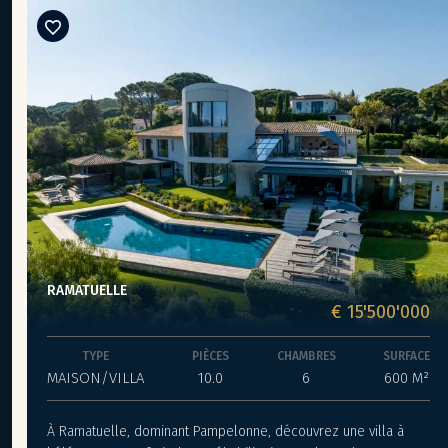
RAMATUELLE
€ 15'500'000
TYPE
PIÈCES
CHAMBRES
SURFACE
MAISON/VILLA
10.0
6
600 M²
À Ramatuelle, dominant Pampelonne, découvrez une villa à