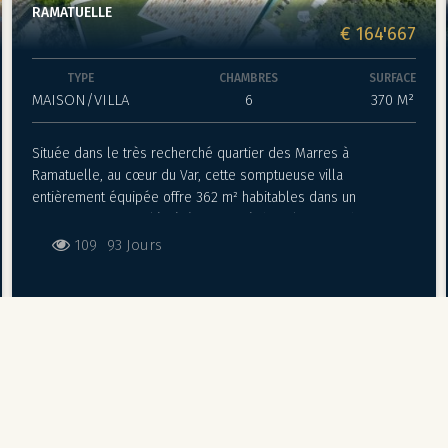
RAMATUELLE
€ 164'667
TYPE
CHAMBRES
SURFACE
MAISON/VILLA
6
370 M²
Située dans le très recherché quartier des Marres à
Ramatuelle, au cœur du Var, cette somptueuse villa
entièrement équipée offre 362 m² habitables dans un
environnement privilégié, à proximité des plages et de Saint-
Tropez. Pensée pour un séjour haut de gamme, elle conjugue
109
93 Jours
volumes généreux, équipements de prestige et prestations
hôtelières. La propriété peut accueillir jusqu’à 12 personnes et
se compose de 4 suites avec salles d’eau privatives, d’un
dortoir avec salle de jeux, ainsi que d’une chambre
supplémentaire. Les espaces de vie sont vastes et lumineux,
avec un grand salon/séjour, une cuisine entièrement équipée
et plusieurs terrasses ouvertes sur les extérieurs. Côté loisirs
et bien-être, la villa dispose d’une discothèque privée, d’un
salon de massage, d’une piscine avec jacuzzi, d’un pool-bar,