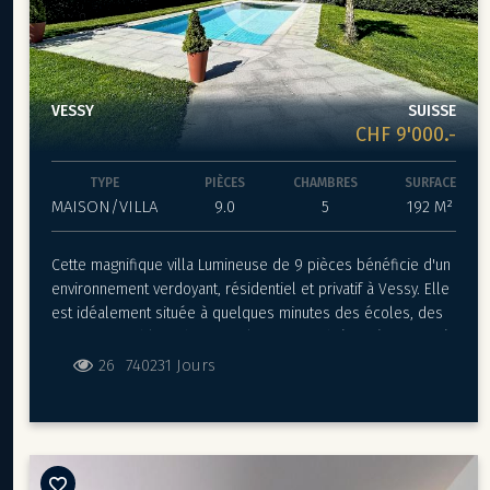
VESSY
SUISSE
CHF 9'000.-
TYPE
PIÈCES
CHAMBRES
SURFACE
MAISON/VILLA
9.0
5
192 M²
Cette magnifique villa Lumineuse de 9 pièces bénéficie d'un
environnement verdoyant, résidentiel et privatif à Vessy. Elle
est idéalement située à quelques minutes des écoles, des
transports publics, de toutes les commodités et à proximité
immédiate de Carouge.
26
740231 Jours
Sise sur une belle parcelle d’environ 1’250 m², la maison
offre un très beau dégagement sur la campagne
environnante et le Salève.
La propriété intégralement rénovée avec de beaux