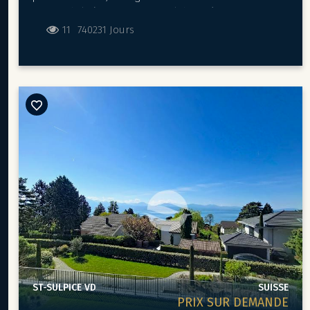
- Très grande pièce pouvant faire office de salle de jeux /
minutes de l’aéroport International de Genève en transports
gym
publics.
11
740231 Jours
- Salle de bains
- Sauna- B
uanderie
Son emplacement stratégique vous fera profiter d’un
- Cave à vins- Local technique et filtration piscine
environnement urbain et de l’ensemble des commodités du
Un jardin paysagé et clôturé agrémenté d'une agréable
centre-ville.
terrasse et d'une magnifique piscine, u
n garage ainsi que
5/6 places de parc extérieures viennent parfaire ce bien.
« PETITE COUR » vous propose d’élégants appartements
entièrement équipés et décorés avec goût, dans un style
CONDITIONS LOCATIVES:
moderne alliant confort et technologie. La Résidence offre
CHF 9'000.-/mois (location meublée)
des espaces idéalement pensés afin de s’accommoder au
Charges individuelles
mieux au style de vie de ses occupants.
Disponibilité : A convenir
Distribué sur 8 étages, l’immeuble aux lignes résolument
contemporaines propose au total 31 logements meublés de
tailles et de configurations différentes allant du simple
studio au 3 pièces, dès 26.60m² à 67.70m² habitables.
LOT N°22 : 2ème étage 30.70m² terrasse de 11.50m² CHF
ST-SULPICE VD
SUISSE
PRIX SUR DEMANDE
2'650.- charges comprises