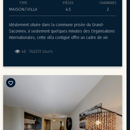
TYPE
PIÈCES
CHAMBRES
MAISON/VILLA
4.5
2
Idéalement située dans la commune prisée du Grand-
Saconnex, à seulement quelques minutes des Organisations
Internationales, cette villa contiguë offre un cadre de vie
confortable et paisible. Elle est idéale pour un couple avec
un enfant ou pour une personne seule.
46
740231 Jours
Vous bénéficierez d’une proximité immédiate avec toutes
les commodités : transports en commun, écoles, crèches et
commerces.
La villa se compose comme suit :
Rez-de-chaussée
• Petit hall d’entrée avec armoires intégrées et WC visiteurs
• Cuisine moderne, fermée, entièrement agencée et équipée
• Vaste séjour lumineux avec cheminée/poêle, ouvrant sur
une terrasse et un jardin
• Une grande chambre à coucher avec accès direct au jardin