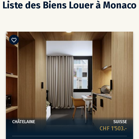
Liste des Biens Louer à Monaco
CHÂTELAINE
SUISSE
CHF 1'503.-