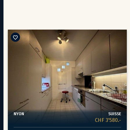
NYON
SUISSE
CHF 3'580.-