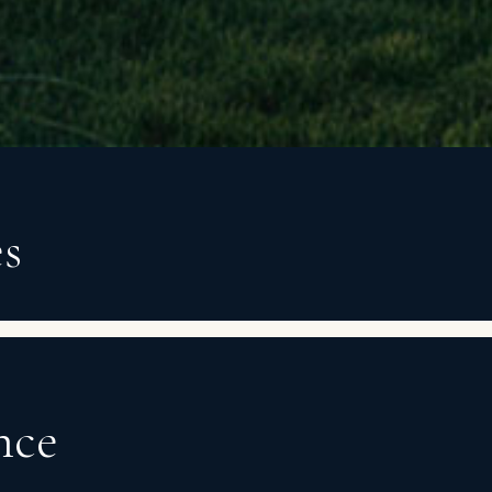
es
nce