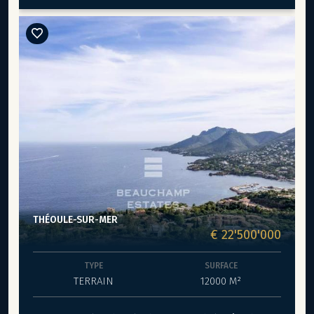
bureau, d’une salle de bains ainsi que d’un WC
indépendant. Deux terrasses viennent compléter les
espaces de vie. Le bien dispose également d’une place
de parking en sous-sol et d’une cave d’environ 10 m².
Prestations : • Climatisation • Double vitrage Charges : 159
€ / mois (eau froide incluse)
THÉOULE-SUR-MER
€ 22'500'000
TYPE
SURFACE
TERRAIN
12000 M²