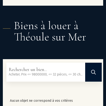
offrant un véritable havre de paix. La villa est située à
distance de marche de la mer, tout en étant protégée des
nuisances sonores. Elle dispose également d’un spacieux
garage fermé ainsi que d’un atelier indépendant. Il est
Biens à louer à
possible d’ajouter une quatrième chambre. Classe
énergie : C (140 kw) - Classe climat : A (5 kg) / montant
Théoule sur Mer
estimé des dépenses annuelles d'énergie pour un usage
standard : entre 1137€ et 1539€ (année de référence
2021). Les informations sur les risques auxquels ce bien
est exposé sont disponibles sur le site Géorisques :
www.georisques.gouv.fr.
Rechercher un bien...
Acheter, Prix <= 98000000, <= 32 pièces, <= 30 chambres, <= 101233 m², <= 3000000 m²
Aucun objet ne correspond à vos critères