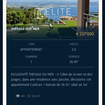
THÉOULE-SUR-MER
€ 237'000
TYPE
PIÈCES
APPARTEMENT
2.0
CHAMBRE
SURFACE
1
36 M²
EXCLUSIVITÉ THEOULE-SU-MER - A 1,5km de la mer et des
plages, dans une résidence avec piscine, découvrez cet
appartement 2 pièces + bureau de 36 m², situé au 1er
étage sur 3, au calme absolu et bénéficiant d’une vue mer
panoramique. Traversant, il se compose d’une entrée,
46
82 Jours
d’un séjour avec cuisine ouverte, d’une chambre, d’un