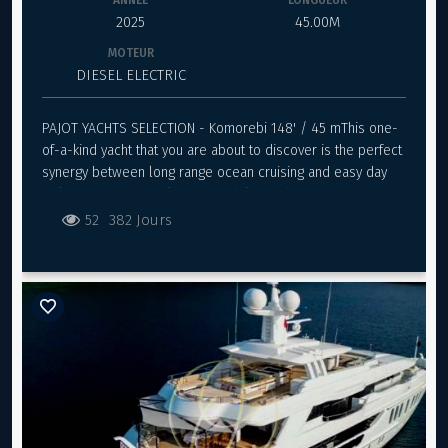
2025
45.00M
MOTEUR
DIESEL ELECTRIC
PAJOT YACHTS SELECTION - Komorebi 148' / 45 mThis one-
of-a-kind yacht that you are about to discover is the perfect
synergy between long range ocean cruising and easy day
sailing.As a former Olympic medalist and America’s Cup
multi-challenger skipper, with 20 years of professional
52
382 Jours
yacht broker experience, I have come to the conclusion that
the majority of yacht owners choose motor yachts over
sailing vessels although they still have a tremendous
passion for sailing.The common obstacles are:- Complex
sailing expertise needed- Discomfort from healing at sea-
Low maneuverability and speedWe have put together one of
the best international French naval architects, Group VPLP
and engineers to provide a perfect yacht able to meet
those major obstacles and address the future generation of
42m long, world owner market.The unique and advanced