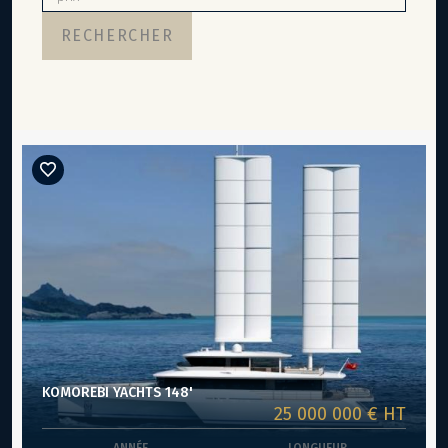
KOMOREBI YACHTS 148'
25 000 000 €
HT
ANNÉE
LONGUEUR