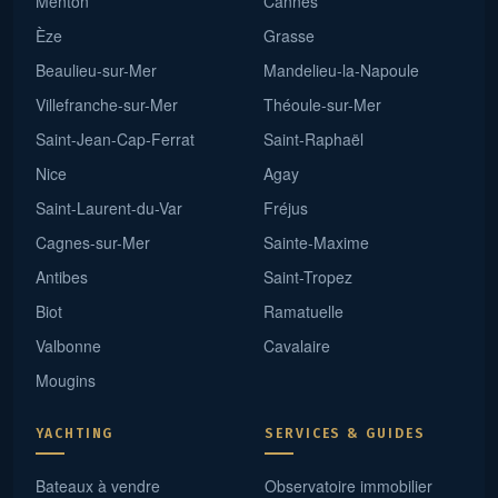
Menton
Cannes
Èze
Grasse
Beaulieu-sur-Mer
Mandelieu-la-Napoule
Villefranche-sur-Mer
Théoule-sur-Mer
Saint-Jean-Cap-Ferrat
Saint-Raphaël
Nice
Agay
Saint-Laurent-du-Var
Fréjus
Cagnes-sur-Mer
Sainte-Maxime
Antibes
Saint-Tropez
Biot
Ramatuelle
Valbonne
Cavalaire
Mougins
YACHTING
SERVICES & GUIDES
Bateaux à vendre
Observatoire immobilier