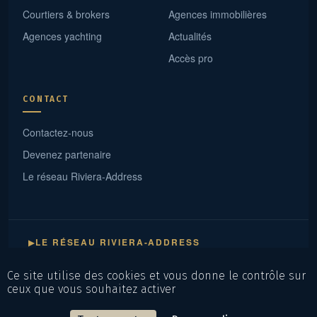
Courtiers & brokers
Agences immobilières
Agences yachting
Actualités
Accès pro
CONTACT
Contactez-nous
Devenez partenaire
Le réseau Riviera-Address
LE RÉSEAU RIVIERA-ADDRESS
▶
— 18 sites experts · un maillage continu de Saint-Tropez à Menton ·
cliquez une ville
Ce site utilise des cookies et vous donne le contrôle sur
ceux que vous souhaitez activer
Mentions légales
Politique de confidentialité
CGV
Plan du site