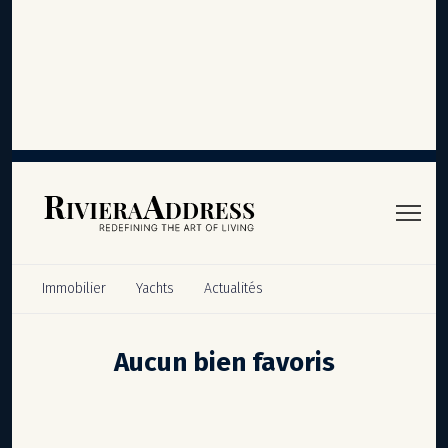
Panneau de gestion des cookies
VOS BIENS FAVORIS
Immobilier
Yachts
Actualités
Aucun bien favoris