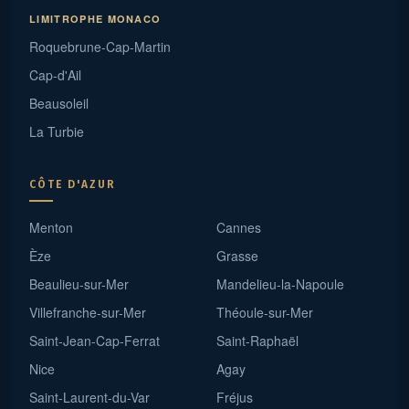
LIMITROPHE MONACO
Roquebrune-Cap-Martin
Cap-d'Ail
Beausoleil
La Turbie
CÔTE D'AZUR
Menton
Cannes
Èze
Grasse
Beaulieu-sur-Mer
Mandelieu-la-Napoule
Villefranche-sur-Mer
Théoule-sur-Mer
Saint-Jean-Cap-Ferrat
Saint-Raphaël
Nice
Agay
Saint-Laurent-du-Var
Fréjus