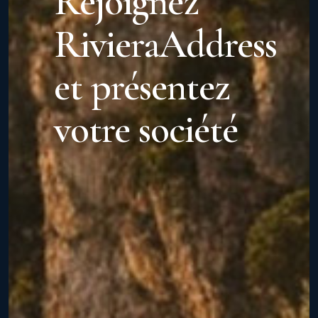
Rejoignez
RivieraAddress
et présentez
votre société