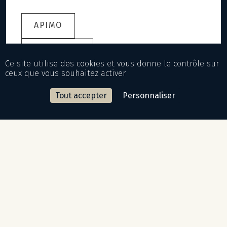
APIMO
IMMOSOFT
Ce site utilise des cookies et vous donne le contrôle sur
ceux que vous souhaitez activer
Suisse
Tout accepter
Personnaliser
Dune-Gestion : interfaçage disponible.
realforce : interfaçage disponible.
Vous n'utilisez pas d'interface ?
Envoyez-nous votre fichier d’import au format Excel :
Télécharger le format d'importation
Syndic / Gestionnaire