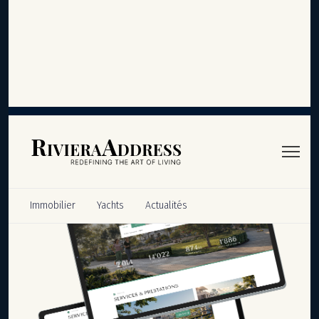
Panneau de gestion des cookies
Immobilier
Yachts
Actualités