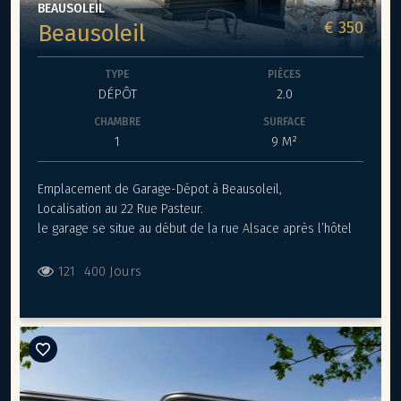
BEAUSOLEIL
€ 350
Beausoleil
TYPE
PIÈCES
DÉPÔT
2.0
CHAMBRE
SURFACE
1
9 M²
Emplacement de Garage-Dépot à Beausoleil,
Localisation au 22 Rue Pasteur.
le garage se situe au début de la rue Alsace après l’hôtel
le forum dans la descente vers le square d’Alsace,
ce garage est équipé d’un volet roulant, électricité
121
400 Jours
disponible à la location.
Attention!! surface permet de rentrer scooter vélo mais ne
permet pas de rentrer une voiture quatre places.