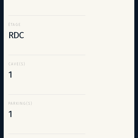
ÉTAGE
RDC
CAVE(S)
1
PARKING(S)
1