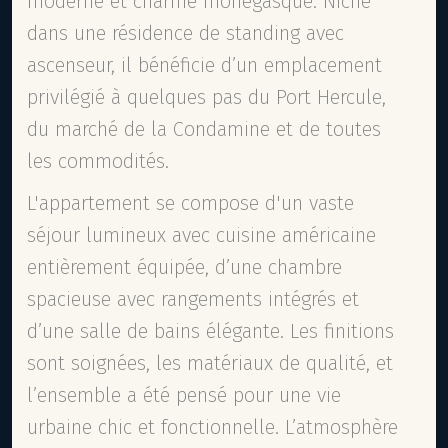
moderne et charme monégasque. Niché
dans une résidence de standing avec
ascenseur, il bénéficie d’un emplacement
privilégié à quelques pas du Port Hercule,
du marché de la Condamine et de toutes
les commodités.
L'appartement se compose d'un vaste
séjour lumineux avec cuisine américaine
entièrement équipée, d’une chambre
spacieuse avec rangements intégrés et
d’une salle de bains élégante. Les finitions
sont soignées, les matériaux de qualité, et
l’ensemble a été pensé pour une vie
urbaine chic et fonctionnelle. L’atmosphère