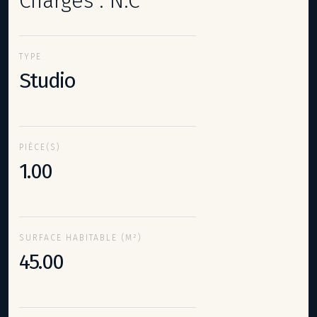
Charges : N.C
TYPE
Studio
PIÈCE(S)
1.00
SURFACE HABITABLE (M²)
45.00