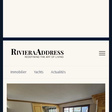
Panneau de gestion des cookies
Immobilier
Yachts
Actualités