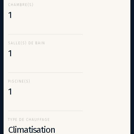
CHAMBRE(S)
1
SALLE(S) DE BAIN
1
PISCINE(S)
1
TYPE DE CHAUFFAGE
Climatisation