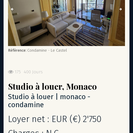
Référence:
Condamine - Le Castel
175
400 Jours
Studio
à louer,
Monaco
studio à louer | monaco -
condamine
Loyer net : EUR (€) 2'750