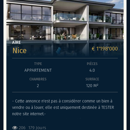
AÏRE
€ 1'198'000
Nice
TYPE
PIÈCES
APPARTEMENT
4.0
CHAMBRES
SURFACE
2
120 M²
- Cette annonce n'est pas à considérer comme un bien à
vendre ou à louer, elle est uniquement destinée à TESTER
notre site internet.-
*** Plus que 2 appartements disponibles sur 6 ***
206
179 Jours