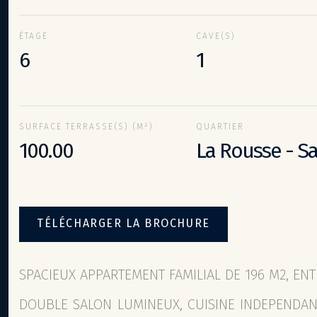
ÉTAGE
CAVE(S)
6
1
SURFACE TERRASSE(S) (M²)
QUARTIER
100.00
La Rousse - 
TÉLÉCHARGER LA BROCHURE
SPACIEUX APPARTEMENT FAMILIAL DE 196 M2, EN
DOUBLE SALON LUMINEUX, CUISINE INDEPENDAN