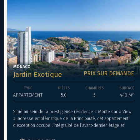
MONACO
PRIX SUR DEMANDE
Jardin Exotique
TYPE
PIÈCES
CHAMBRES
SURFACE
APPARTEMENT
5.0
5
440 M²
Situé au sein de la prestigieuse résidence « Monte Carlo View
», adresse emblématique de la Principauté, cet appartement
d’exception occupe l’intégralité de l’avant-dernier étage et
s’étend sur une surface remarquable de 440 m².
Conçu pour une clientèle en quête d’élégance et d’exclusivité,