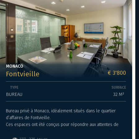
MONACO
€ 3'800
Fontvieille
TYPE
SURFACE
BUREAU
32 M²
Bureau privé à Monaco, idéalement situés dans le quartier
d’affaires de Fontvieille.
Ces espaces ont été conçus pour répondre aux attentes de
clients à la recherche d’un environnement professionnel,
flexible et raffiné, en bénéficiant d’une adresse monégasque