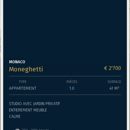
MONACO
€ 2'700
Moneghetti
TYPE
PIÈCES
SURFACE
APPARTEMENT
1.0
41 M²
STUDIO AVEC JARDIN PRIVATIF
ENTIEREMENT MEUBLE
CALME