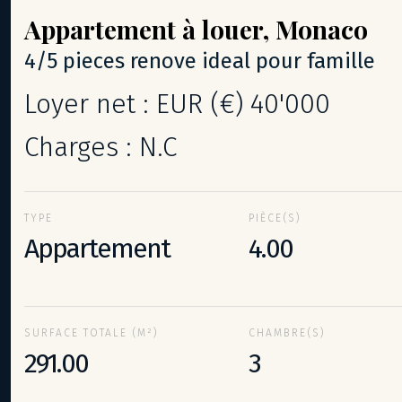
Appartement
à louer,
Monaco
4/5 pieces renove ideal pour famille
Loyer net : EUR (€) 40'000
Charges : N.C
TYPE
PIÈCE(S)
Appartement
4.00
SURFACE TOTALE (M²)
CHAMBRE(S)
291.00
3