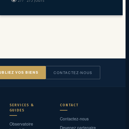
277
275 Jours
prestigieuse.
Bâtiment Le Thales -
étage 7 -
1, rue du Gabian, Monaco :
Bureau 32 m²
(avec fenêtre)
– 3 800,00 EUR HT/mois +
charges
Services inclus :
Contrats de location à l’année renouvelable
Accès 24h/7j
Accès aux espaces "lounge" et salle de réunion dans les 3
centres d’affaires (Fontvieille, Jardin Exotique et Carré d’Or)
Connexion internet
Accès aux équipements de scan et d’impression
UBLIEZ VOS BIENS
CONTACTEZ-NOUS
Coin thé/café/eau/snack
Douche
Micro-ondes
SERVICES &
CONTACT
GUIDES
Contactez-nous
Observatoire
Devenez partenaire