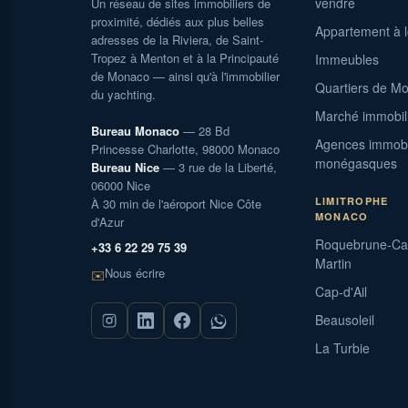
vendre
Un réseau de sites immobiliers de
proximité, dédiés aux plus belles
Appartement à 
adresses de la Riviera, de Saint-
Tropez à Menton et à la Principauté
Immeubles
de Monaco — ainsi qu'à l'immobilier
Quartiers de M
du yachting.
Marché immobil
Bureau Monaco
— 28 Bd
Agences immobi
Princesse Charlotte, 98000 Monaco
monégasques
Bureau Nice
— 3 rue de la Liberté,
06000 Nice
LIMITROPHE
À 30 min de l'aéroport Nice Côte
MONACO
d'Azur
Roquebrune-Ca
+33 6 22 29 75 39
Martin
Nous écrire
✉️
Cap-d'Ail
Beausoleil
La Turbie