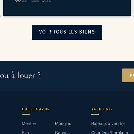
281
308 Jours
VOIR TOUS LES BIENS
ou à louer ?
P
CÔTE D'AZUR
YACHTING
Menton
Mougins
Bateaux à vendre
Èze
Cannes
Courtiers & brokers