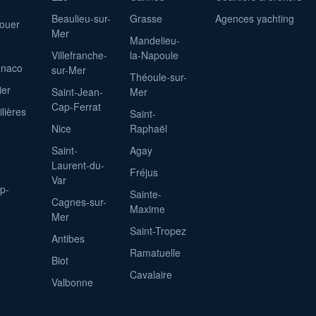
Beaulieu-sur-
Grasse
Agences yachting
louer
Mer
Mandelieu-
Villefranche-
la-Napoule
onaco
sur-Mer
Théoule-sur-
ier
Saint-Jean-
Mer
Cap-Ferrat
lières
Saint-
Nice
Raphaël
Saint-
Agay
Laurent-du-
Fréjus
Var
p-
Sainte-
Cagnes-sur-
Maxime
Mer
Saint-Tropez
Antibes
Ramatuelle
Biot
Cavalaire
Valbonne