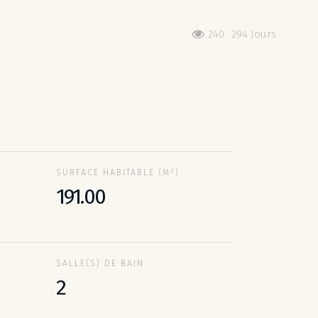
240
294 Jours
SURFACE HABITABLE (M²)
191.00
SALLE(S) DE BAIN
2