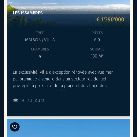
LES ISSAMBRES
€ 1'390'000
TYPE
PIÈCES
MAISON/VILLA
6.0
CHAMBRES
SURFACE
4
130 M²
En exclusivité: Villa d’exception rénovée avec vue mer
panoramique à vendre dans un secteur résidentiel
privilégié, à proximité de la plage et du village des
Issambres. Cette propriété lumineuse, organisée sur trois
niveaux, allie élégance et fonctionnalité. Au rez-de-
19
78 Jours
chaussée, un espace de vie ouvert comprend un salon avec
cheminée, une salle à manger et une cuisine américaine
s’ouvrant sur une grande terrasse, le tout complété par
deux chambres, une salle de bains avec baignoire + douche
et un wc indépendant. À l’étage, une suite parentale avec