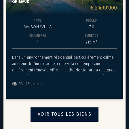
GRIMAUD
€ 2'490'000
TYPE
PIÈCES
MAISON/VILLA
7.0
CHAMBRES
SURFACE
4
215 M²
Dans un environnement résidentiel particulièrement calme,
au cœur de Guerrevielle, cette villa contemporaine
entièrement rénovée offre un cadre de vie rare à quelques
minutes à pied des plages et des restaurants. Pensée pour
conjuguer confort moderne et art de vivre méditerranéen,
53
78 Jours
elle séduit dès l’entrée par un hall accueillant prolongé par
un espace bureau, un WC indépendant et une buanderie. Le
salon-séjour s’ouvre sur une vaste terrasse ombragée par
une pergola, avec cuisine d’été pour des moments
VOIR TOUS LES BIENS
conviviaux. La salle à manger communique avec une
élégante cuisine américaine équipée Gaggenau, parfaite
pour les amoureux de gastronomie. De plain-pied, une