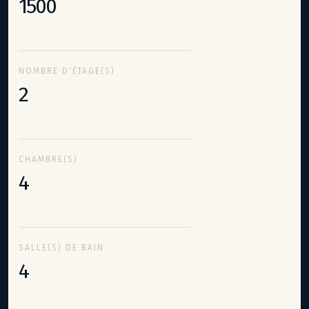
1500
NOMBRE D'ÉTAGE(S)
2
CHAMBRE(S)
4
SALLE(S) DE BAIN
4