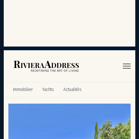
Panneau de gestion des cookies
Immobilier
Yachts
Actualités