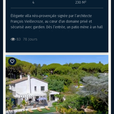
d’accueillir plusieurs véhicules. Alliance parfaite entre
4
230 M²
raffinement, confort contemporain et emplacement
privilégié, cette villa neuve avec vue mer panoramique face
Élégante villa néo‑provençale signée par l’architecte
à Saint-Tropez est un véritable havre de paix au cœur du
François Vieillecroze, au cœur d’un domaine privé et
Golfe de Saint-Tropez. Villa N°330
sécurisé avec gardien. Dès l’entrée, un patio mène à un hall
avec toilettes invités, puis à un salon lumineux avec
cheminée s’ouvrant sur une large terrasse couverte pour
83
78 Jours
prolonger vos soirées d’été. La salle à manger se prolonge
sous une pergola conviviale, tandis que la grande cuisine
entièrement équipée, complétée par un cellier et une
buanderie. La maison offre quatre vastes chambres en
suite, chacune avec sa salle de bains et ses WC, dont une
de plain‑pied pour un confort optimal. À l’extérieur, un jardin
paysagé de 2 500 m² compose un décor méditerranéen
paisible autour d’une piscine chauffée 10 × 5 m. Un garage
double et des emplacements de stationnement complètent
ce bien rare, idéal pour une résidence principale ou
secondaire. Cette villa de rêve est vendue entièrement
meublée et équipée, vous n'aurez plus qu'à poser vos
valises! Villa N°289