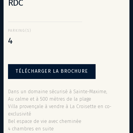
RDC
PARKING(S)
4
TÉLÉCHARGER LA BROCHURE
Dans un domaine sécurisé à Sainte-Maxime,
Au calme et à 500 mètres de la plage
Villa provençale à vendre à La Croisette en co-
exclusivité
Bel espace de vie avec cheminée
4 chambres en suite