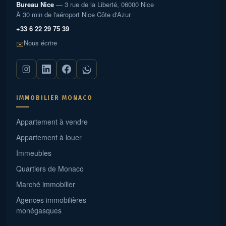
Bureau Nice
— assurent un confort moderne. Cette villa d’exception
— 3 rue de la Liberté, 06000 Nice
À 30 min de l'aéroport Nice Côte d'Azur
réunit tous les critères d’un investissement réussi sur la
Côte d’Azur: un emplacement à pied des plages de
+33 6 22 29 75 39
Beauvallon, la proximité de Saint‑Tropez, des prestations
Nous écrire
✉️
contemporaines et un appartement indépendant. Qu’il
s’agisse d’une résidence principale, d’une maison de
vacances ou d’un investissement locatif, vous profitez d’une
adresse convoitée, d’une rénovation récente avec
matériaux de qualité, et d’un style de vie balnéaire
IMMOBILIER MONACO
privilégié. Villa N°319
Appartement à vendre
Appartement à louer
Immeubles
Quartiers de Monaco
Marché immobilier
Agences immobilières
monégasques