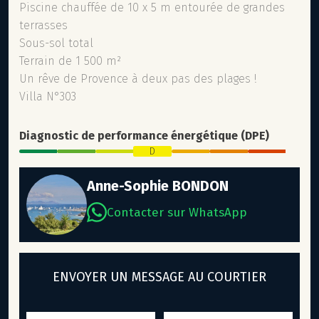
Piscine chauffée de 10 x 5 m entourée de grandes
terrasses
Sous-sol total
Terrain de 1 500 m²
Un rêve de Provence à deux pas des plages !
Villa N°303
Diagnostic de performance énergétique (DPE)
D
Anne-Sophie BONDON
Contacter sur WhatsApp
ENVOYER UN MESSAGE AU COURTIER