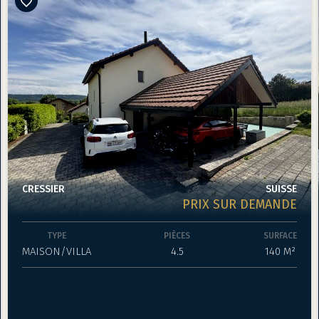
CRESSIER
SUISSE
PRIX SUR DEMANDE
TYPE
PIÈCES
SURFACE
MAISON/VILLA
4.5
140 M²