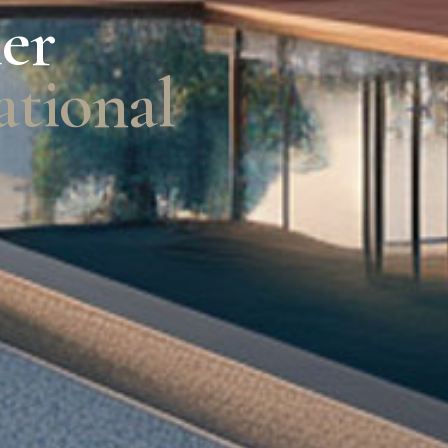
er
national