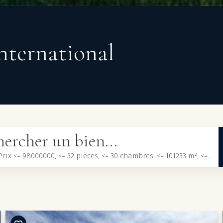
international
ercher un bien...
Acheter, Prix <= 98000000, <= 32 pièces, <= 30 chambres, <= 101233 m², <= 3000000 m²