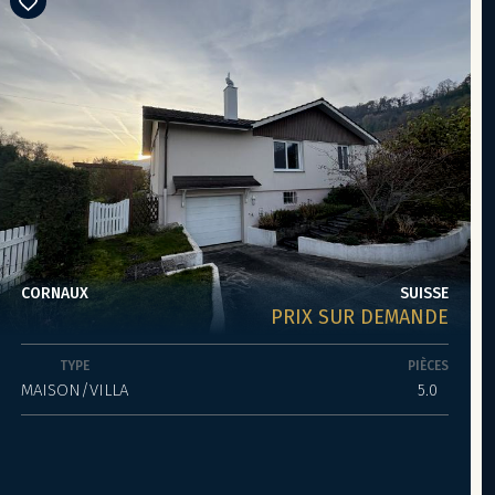
CORNAUX
SUISSE
PRIX SUR DEMANDE
TYPE
PIÈCES
MAISON/VILLA
5.0