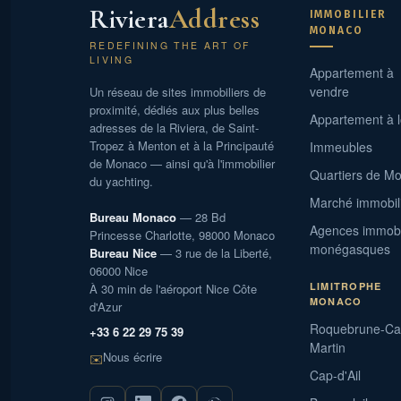
Riviera
Address
IMMOBILIER
MONACO
REDEFINING THE ART OF
LIVING
Appartement à
vendre
Un réseau de sites immobiliers de
proximité, dédiés aux plus belles
Appartement à 
adresses de la Riviera, de Saint-
Tropez à Menton et à la Principauté
Immeubles
de Monaco — ainsi qu'à l'immobilier
Quartiers de M
du yachting.
Marché immobil
Bureau Monaco
— 28 Bd
Agences immobi
Princesse Charlotte, 98000 Monaco
monégasques
Bureau Nice
— 3 rue de la Liberté,
06000 Nice
LIMITROPHE
À 30 min de l'aéroport Nice Côte
MONACO
d'Azur
Roquebrune-Ca
+33 6 22 29 75 39
Martin
Nous écrire
✉️
Cap-d'Ail