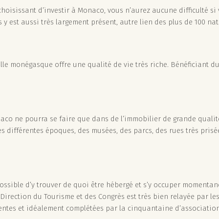
choisissant d’investir à Monaco, vous n’aurez aucune difficulté si 
s y est aussi très largement présent, autre lien des plus de 100 na
ille monégasque offre une qualité de vie très riche. Bénéficiant du
onaco ne pourra se faire que dans de l’immobilier de grande qualité
s différentes époques, des musées, des parcs, des rues très prisées,
 possible d’y trouver de quoi être hébergé et s’y occuper momentan
 Direction du Tourisme et des Congrès est très bien relayée par l
sentes et idéalement complétées par la cinquantaine d’association