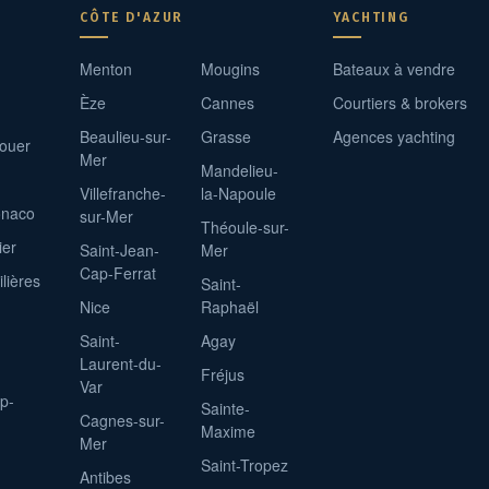
CÔTE D'AZUR
YACHTING
Menton
Mougins
Bateaux à vendre
Èze
Cannes
Courtiers & brokers
Beaulieu-sur-
Grasse
Agences yachting
louer
Mer
Mandelieu-
Villefranche-
la-Napoule
onaco
sur-Mer
Théoule-sur-
ier
Saint-Jean-
Mer
Cap-Ferrat
lières
Saint-
Nice
Raphaël
Saint-
Agay
Laurent-du-
Fréjus
Var
p-
Sainte-
Cagnes-sur-
Maxime
Mer
Saint-Tropez
Antibes