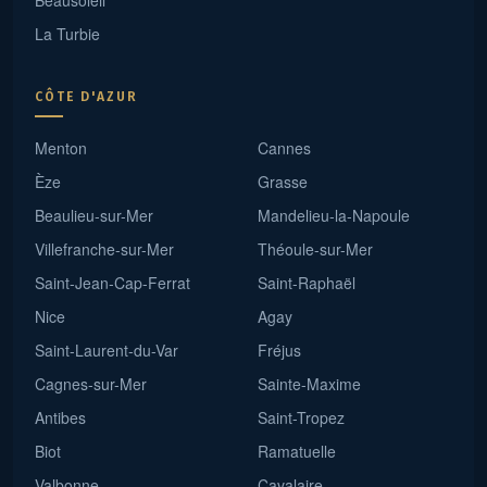
Beausoleil
La Turbie
CÔTE D'AZUR
Menton
Cannes
Èze
Grasse
Beaulieu-sur-Mer
Mandelieu-la-Napoule
Villefranche-sur-Mer
Théoule-sur-Mer
Saint-Jean-Cap-Ferrat
Saint-Raphaël
Nice
Agay
Saint-Laurent-du-Var
Fréjus
Cagnes-sur-Mer
Sainte-Maxime
Antibes
Saint-Tropez
Biot
Ramatuelle
Valbonne
Cavalaire