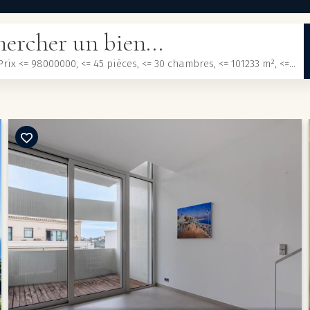
ercher un bien...
Acheter, Prix <= 98000000, <= 45 pièces, <= 30 chambres, <= 101233 m², <= 3000000 m²