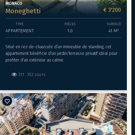
MONACO
€ 3'200
Moneghetti
TYPE
PIÈCES
SURFACE
APPARTEMENT
1.0
41 M²
Situé en rez-de-chaussée d’un immeuble de standing, cet
appartement bénéficie d’un jardin/terrasse privatif idéal pour
profiter d’un extérieur au calme.
Très lumineux et silencieux, il est loué meublé et entièrement
équipé : canapé-lit, cuisine aménagée, salle de bains en
311
352 Jours
marbre avec baignoire et douche, climatisation réversible,
lave-linge, lave-vaisselle et stores électriques.
Une grande cave est incluse.
Usage mixte possible, en habitation ou en bureau.