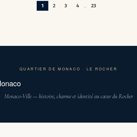
1
2
3
4
23
...
QUARTIER DE MONACO · LE ROCHER
 Monaco
Monaco-Ville — histoire, charme et identité au cœur du Rocher