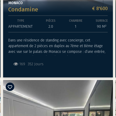
MONACO
€ 8'600
Condamine
TYPE
PIÈCES
CHAMBRE
SURFACE
APPARTEMENT
2.0
1
90 M²
Dans une résidence de standing avec concierge, cet
appartement de 2 pièces en duplex au 7ème et 8ème étage
avec vue sur le palais de Monaco se compose : d’une entrée,
une cuisine américaine équipée, un séjour, un WC et une loggia.
À l’étage, un grand dressing, une chambre à coucher avec un
169
352 Jours
balcon et une salle de bains.
L’appartement est loué avec un emplacement de parking dans
l’immeuble.