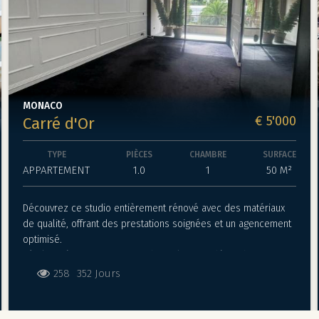
MONACO
€ 5'000
Carré d'Or
TYPE
PIÈCES
CHAMBRE
SURFACE
APPARTEMENT
1.0
1
50 M²
Découvrez ce studio entièrement rénové avec des matériaux
de qualité, offrant des prestations soignées et un agencement
optimisé.
Dès l’entrée, vous trouverez des toilettes indépendantes. Le
couloir mène à une cuisine compacte mais fonctionnelle,
258
352 Jours
ouverte sur un vaste séjour lumineux prolongé par une belle
terrasse.
Une cave vient compléter ce bien.