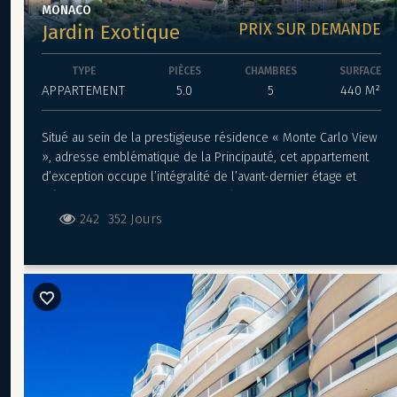
MONACO
PRIX SUR DEMANDE
Jardin Exotique
TYPE
PIÈCES
CHAMBRES
SURFACE
APPARTEMENT
5.0
5
440 M²
Situé au sein de la prestigieuse résidence « Monte Carlo View
», adresse emblématique de la Principauté, cet appartement
d’exception occupe l’intégralité de l’avant-dernier étage et
s’étend sur une surface remarquable de 440 m².
Conçu pour une clientèle en quête d’élégance et d’exclusivité,
242
352 Jours
ce bien rare propose cinq somptueuses suites, chacune dotée
de prestations haut de gamme alliant confort absolu, intimité et
finitions luxueuses.
L’espace de vie, lumineux et généreusement ouvert sur
l’extérieur grâce à de vastes baies vitrées, offre une vue
panoramique à couper le souffle sur la Méditerranée et la
Principauté — un spectacle unique, de jour comme de nuit.
Les équipements intérieurs répondent aux plus hauts
standards de qualité : cave à vin, système de domotique