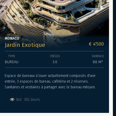
MONACO
€ 4'500
Jardin Exotique
TYPE
PIÈCES
SURFACE
BUREAU
3.0
88 M²
Espace de bureaux à louer actuellement composés d'une
entrée, 3 espaces de bureau, cafétéria et 2 réserves.
Sanitaires et vestiaires à partager avec le bureau mitoyen.
€3.500 HT + TVA + Charges
343
352 Jours