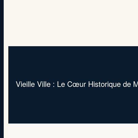
La résidence profite d’un emplacement exceptionnel, avec des
accès pratiques depuis trois niveaux : le boulevard d’Italie, le
boulevard du Larvotto et l’avenue Princesse-Grace.
Vieille Ville : Le Cœur Historique de