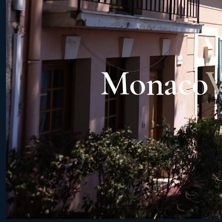
Monaco
V