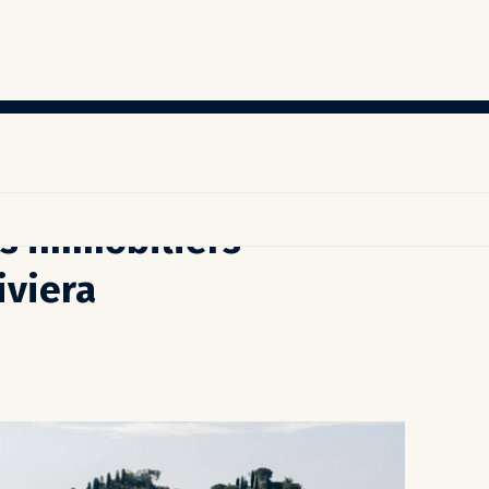
s immobiliers
iviera