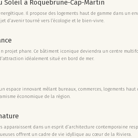
u Soleil à Roquebrune-Cap-Martin
 énergétique. Il propose des logements haut de gamme dans un en
et d’avenir tourné vers l’écologie et le bien-vivre.
ance
n projet phare. Ce bâtiment iconique deviendra un centre multifon
 d’attraction idéalement situé en bord de mer.
a, un espace innovant mêlant bureaux, commerces, logements haut d
dynamisme économique de la région.
nature
s apparaissent dans un esprit d’architecture contemporaine resp
xueuses offrent un cadre de vie idyllique au cœur de la Riviera.