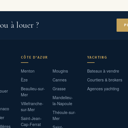
ou à louer ?
P
CÔTE D'AZUR
YACHTING
Menton
Mougins
Bateaux à vendre
Èze
Cannes
Courtiers & brokers
Beaulieu-sur-
Grasse
Agences yachting
louer
Mer
Mandelieu-
Villefranche-
la-Napoule
onaco
sur-Mer
Théoule-sur-
ier
Saint-Jean-
Mer
Cap-Ferrat
lières
Saint-