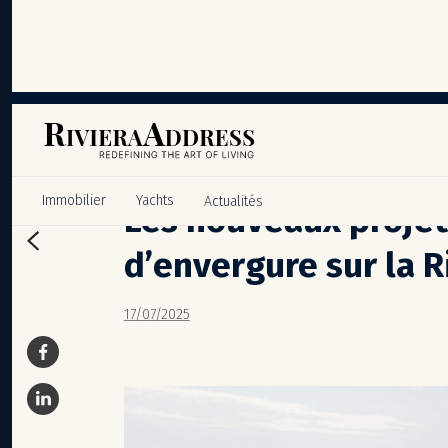
Panneau de gestion des cookies
Immobilier
Yachts
Actualités
Les nouveaux projet
d’envergure sur la R
17/07/2025