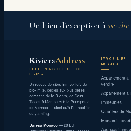
Un bien d'exception à
vendre
Riviera
Address
IMMOBILIER
MONACO
REDEFINING THE ART OF
LIVING
Appartement à
vendre
Un réseau de sites immobiliers de
proximité, dédiés aux plus belles
Appartement à 
adresses de la Riviera, de Saint-
Tropez à Menton et à la Principauté
Immeubles
de Monaco — ainsi qu'à l'immobilier
Quartiers de M
du yachting.
Marché immobil
Bureau Monaco
— 28 Bd
Agences immobi
Princesse Charlotte, 98000 Monaco