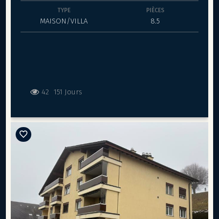
TYPE
PIÈCES
MAISON/VILLA
8.5
42
151 Jours