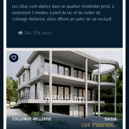
Les villas sont situées dans un quartier résidentiel prisé, à
seulement 3 minutes à pied du lac et du centre de
Collonge-Bellerive, elles offrent un cadre de vie exclusif.
Distribution
Rez-de-chaussée
234
276 Jours
Majestueux double salon baigné de lumière, sublimé
par de larges baies vitrées s’ouvrant sur la terrasse et
le jardin
Cuisine contemporaine avec îlot central, cellier
attenant et salle à manger élégante, équipée
d’appareils électroménager haut de gamme type V-
ZUG / GAGGENAU pour un confort optimal au quotidien
Étage
Quatre superbes chambres en suite, chacune offrant
intimité, confort et salle de bains privative aux finitions
raffinées.
Sous-sol
Niveau entièrement aménagé et chauffé, conçu comme
COLLONGE-BELLERIVE
SUISSE
un espace de détente et de loisirs
CHF 7'500'000.-
Buanderie équipée