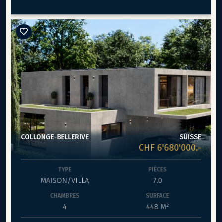
COLLONGE-BELLERIVE
SUISSE
CHF 6'680'000.-
TYPE
PIÈCES
MAISON/VILLA
7.0
CHAMBRES
SURFACE
4
448 M²