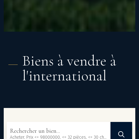
Biens à vendre à
l'international
Rechercher un bien...
Acheter, Prix <= 98000000, <= 32 pièces, <= 30 chambres, <= 3300 m², <= 471455 m²