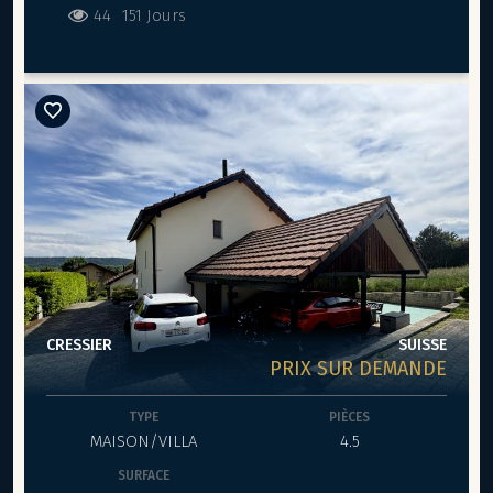
44
151 Jours
CRESSIER
SUISSE
PRIX SUR DEMANDE
TYPE
PIÈCES
MAISON/VILLA
4.5
SURFACE