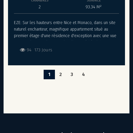
CHAMBRES
SURFACE
2
93.34 M²
EZE: Sur les hauteurs entre Nice et Monaco, dans un site
naturel enchanteur, magnifique appartement situé au
premier étage d'une résidence d'exception avec une vue
spectaculaire sur la mer et le village médiéval d'Eze.
L'appartement dispose de deux chambres, d'un
94
173 Jours
salon/cuisine, d'une salle de bain ainsi que d'une grande
terrasse. Un parking en sous-sol et des prestations haut
de gamme complètent cet appartement. Possibilité de
1
2
3
4
combiner plusieurs lots. Projet prêt d’ici le deuxième
trimestre 2025.