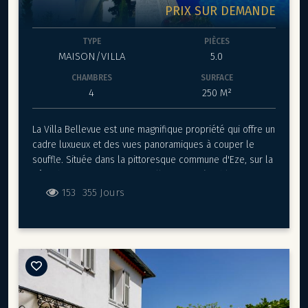
PRIX SUR DEMANDE
TYPE
PIÈCES
MAISON/VILLA
5.0
CHAMBRES
SURFACE
4
250 M²
La Villa Bellevue est une magnifique propriété qui offre un
cadre luxueux et des vues panoramiques à couper le
souffle. Située dans la pittoresque commune d'Eze, sur la
Côte d'Azur française, cette villa est un véritable joyau
architectural. Voici une description de cette somptueuse
153
355 Jours
résidence :
Localisation :
La Villa est idéalement située sur une
colline surplombant la Méditerranée, offrant ainsi des
vues panoramiques spectaculaires sur la mer et les
environs.
Design et Architecture :
Cette villa présente un design
élégant et contemporain, avec des lignes épurées et des