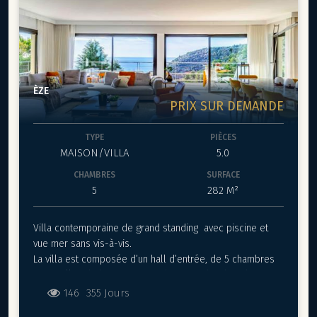
permettant aux clients de se livrer à des repas en plein
air et de se divertir dans le cadre le plus idyllique.
Cette belle villa surplombe la baie d’Eze. Située à 100
mètres au-dessus de la mer, la propriété offre une vue à
180°. La villa dispose d’une très belle piscine à
débordement et comme nouveau centre de remise en
ÈZE
forme.
PRIX SUR DEMANDE
Caractéristiques : vue panoramique sur la mer Calme,
emplacement sûr, proche de la plage, piscine à
TYPE
PIÈCES
débordement, immense terrasse sur le toit avec vue à
MAISON/VILLA
5.0
180o pour les événements privés et d’entreprise, espace
de vie de 365m2, deux cuisines équipées (cuisine
CHAMBRES
SURFACE
professionnelle indépendante pour le chef) centre de
5
282 M²
remise en forme.
Equipements: Buanderie, Wi-Fi rapide //Apple TV, Parking
Villa contemporaine de grand standing avec piscine et
(4 véhicules), Climatisation / chauffage au sol, Pouvant
vue mer sans vis-à-vis.
accueillir jusqu’à 20 personnes avec l’extension pour un
La villa est composée d’un hall d’entrée, de 5 chambres
total de 600m2 de surface habitable
avec salles de bains en suite dont une chambre de
maître, un magnifique séjour, une cuisine séparée et
146
355 Jours
entièrement équipée, une salle de sport avec vue