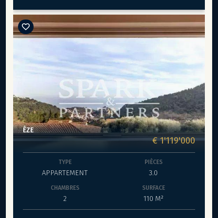
Méditerranée, la résidence bénéficie d’un emplacement
exceptionnel à seulement 3 minutes à pied de la plage.
Ce bien situé en dernier étage d'une surface habitable
d’environ 50 m², se compose d’une entrée, d’un séjour
lumineux avec cuisine ouverte, d’une chambre avec
dressing, d’une salle de bains, ainsi que d’une agréable
loggia de 12,5 m², parfaite pour profiter de l’extérieur en
toute saison. Un double emplacement de parking en
sous-sol est proposé en supplément, à partir de 38 000
€. Un bien rare, mêlant charme historique, prestations
contemporaines et situation privilégiée en bord de mer.
Livraison immédiate.
ÈZE
€ 1'119'000
TYPE
PIÈCES
APPARTEMENT
3.0
CHAMBRES
SURFACE
2
110 M²