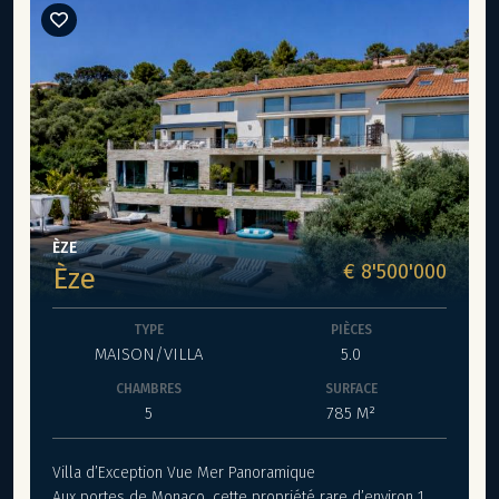
Méditerranée. D'une superficie habitable de 102 m², ce
bien se compose d’une entrée élégante, un vaste séjour
avec cuisine ouverte, trois chambres, deux salles de
bains, des toilettes pour les invités, un dressing, une
loggia de 26 m², et d’un magnifique solarium privatif de 77
m² sur le toit, offrant une vue imprenable. Un double
emplacement de parking en sous-sol est disponible en
supplément à partir de 38 000 €. Un bien rare, alliant
charme historique, confort moderne et emplacement
privilégié. Livraison immédiate. POUR TOUTES
ÈZE
RESERVATIONS FAITES AVANT LE 31 OCTOBRE 2025 FRAIS
€ 8'500'000
Èze
DE NOTAIRE OFFERTS, soit 12 000€
TYPE
PIÈCES
MAISON/VILLA
5.0
CHAMBRES
SURFACE
5
785 M²
Villa d’Exception Vue Mer Panoramique
Aux portes de Monaco, cette propriété rare d’environ 1