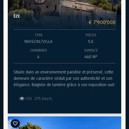
ÈZE
€ 7'900'000
TYPE
PIÈCES
MAISON/VILLA
5.0
CHAMBRES
SURFACE
4
460 M²
Située dans un environnement paisible et préservé, cette
demeure de caractère séduit par son authenticité et son
élégance. Baignée de lumière grâce à son exposition sud-
ouest, elle offre une intimité totale, sans vis-à-vis.
Pierres apparentes, voûtes anciennes et volumes
133
275 Jours
généreux racontent l’histoire d’un lieu unique. Le grand
salon et les chambres conservent cette atmosphère
chaleureuse et intemporelle. Une dépendance attenante,
accessible par un charmant patio, vient compléter