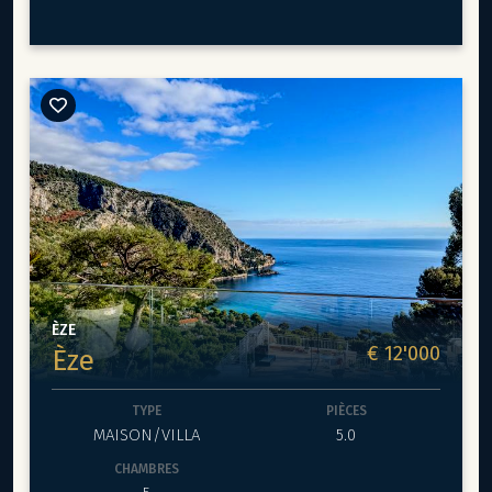
lumineux et raffinés.
En somme, la Villa Bellevue à Eze est une résidence
La villa principale dispose d’un
double salon élégant
,
d'exception offrant un cadre de vie exclusif et des vues
d’une
cuisine indépendante
, ainsi que de
trois
panoramiques à couper le souffle, faisant d'elle un lieu
chambres en suite
, dont une superbe suite parentale.
de villégiature idéal sur la Côte d'Azur.
Une annexe accueille
trois appartements indépendants
,
idéals pour recevoir en toute intimité.
À l’extérieur, un
jardin paysager
sublime une
magnifique
piscine
et invite à la détente face à un panorama
d’exception sur la Méditerranée et le village d’Èze.
Une propriété rare, alliant
prestige, confort et art de
vivre
sur la Côte d’Azur.
ÈZE
€ 12'000
Èze
TYPE
PIÈCES
MAISON/VILLA
5.0
CHAMBRES