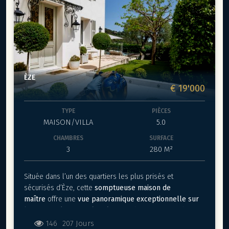
matériaux de haute qualité. L'architecture est conçue pour
maximiser la lumière naturelle et les vues panoramiques
depuis chaque pièce.
Chambres :
La villa dispose de quatre chambres
spacieuses, chacune offrant un confort ultime et une vue
imprenable sur la mer. Les chambres sont élégamment
décorées avec des meubles haut de gamme et des
ÈZE
finitions de luxe.
€ 19'000
Espaces de vie :
Les espaces de vie sont généreux et
bien aménagés, comprenant un salon lumineux et aéré,
TYPE
PIÈCES
une salle à manger élégante et une cuisine entièrement
MAISON/VILLA
5.0
équipée avec des appareils modernes. De grandes baies
vitrées s'ouvrent sur une terrasse expansive, offrant un
CHAMBRES
SURFACE
cadre idéal pour se détendre et profiter de la vue.
3
280 M²
Extérieur :
La Villa bénéficie d'un vaste jardin paysager
avec une piscine à débordement chaufée, parfaite pour
Située dans l’un des quartiers les plus prisés et
se rafraîchir tout en admirant le panorama. Plusieurs
sécurisés d’Èze, cette
somptueuse maison de
terrasses aménagées offrent des espaces de
maître
offre une
vue panoramique exceptionnelle sur
divertissement en plein air, idéaux pour les repas en
la mer
. Entièrement rénovée avec des prestations haut
famille ou entre amis tout en profitant du climat
de gamme, elle développe environ
280 m²
d’espaces
146
207 Jours
méditerranéen.