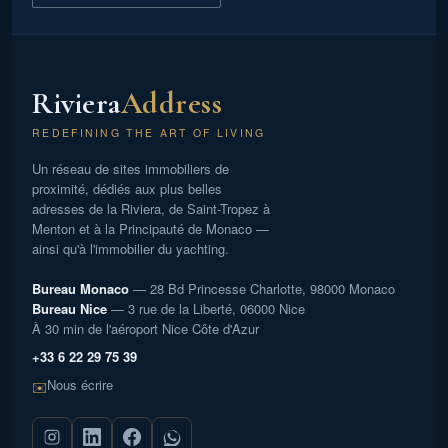
viennent parfaire ce lieu pensé pour conjuguer élégance,
confort et modernité.
Les points forts
250 m² aux finitions contemporaines
4 chambres & 4 salles de bains
Riviera
Address
Vues mer panoramiques à chaque niveau
REDEFINING THE ART OF LIVING
Solarium rooftop & piscine aux lignes épurées
Garage double de 35 m²
Un réseau de sites immobiliers de
Possibilité d’aménager une 5e chambre
proximité, dédiés aux plus belles
Une adresse prestigieuse où la douceur de vivre
adresses de la Riviera, de Saint-Tropez à
méditerranéenne se marie à l’élégance d’une villa
Menton et à la Principauté de Monaco —
d’exception.
ainsi qu'à l'immobilier du yachting.
Bureau Monaco
— 28 Bd Princesse Charlotte, 98000 Monaco
Bureau Nice
— 3 rue de la Liberté, 06000 Nice
À 30 min de l'aéroport Nice Côte d'Azur
+33 6 22 29 75 39
Nous écrire
✉️