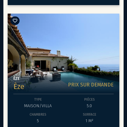
panoramique.
Au niveau de la piscine (chauffée), un appartement avec
entrée séparée se compose de deux chambres, deux
salles de douche et un grand bureau / buanderie avec de
nombreux rangements.
Un garage fermé pouvant accueillir deux véhicules longs
ainsi que deux places de stationnement extérieures
complètent ce bien.
ÈZE
PRIX SUR DEMANDE
Èze
TYPE
PIÈCES
MAISON/VILLA
5.0
CHAMBRES
SURFACE
5
1 M²