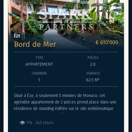
pour profiter de l’extérieur en toute saison. Un double
emplacement de parking en sous-sol est proposé en
supplément, à partir de 38 000 €. Un bien rare, mêlant
charme historique, prestations contemporaines et
situation privilégiée en bord de mer. Livraison immédiate.
POUR TOUTES RESERVATIONS FAITES AVANT LE 31
ÈZE
OCTOBRE 2025 FRAIS DE NOTAIRE OFFERTS, soit 6 000€
€ 610'000
Bord de Mer
TYPE
PIÈCES
APPARTEMENT
2.0
CHAMBRE
SURFACE
1
62.5 M²
Situé à Èze, à seulement 5 minutes de Monaco, cet
agréable appartement de 2 pièces prend place dans une
résidence de standing édifiée sur le site emblématique
de l’ancien Hôtel-Relais d’Èze, connu sous le nom de “La
Bananeraie”, adresse historique incontournable du XIXᵉ
174
243 Jours
siècle. Implantée sur la route du bord de mer, face à la