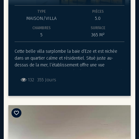
TYPE
PIÈCES
MAISON/VILLA
5.0
CHAMBRES
SURFACE
5
365 M²
Cette belle villa surplombe la baie d’Eze et est nichée
dans un quartier calme et résidentiel. Situé juste au-
dessus de la mer, l’établissement offre une vue
panoramique avec une piscine à débordement qui semble
se fondre dans l’horizon. La villa se trouve à seulement 5
132
355 Jours
minutes à pied des magnifiques plages. Comprenant un
salon spacieux et ouvert accompagné de deux cuisines
modernes et entièrement équipées, la propriété est une
base fantastique pour toute retraite sur la Côte d’Azur.
Chaque chambre et chaque salle de bain bénéficie de la
vue magnifique sur la mer. Les intérieurs sont lumineux,
aérés et d’un style contemporain et de haute qualité.
Une superbe grande terrasse s’ouvre depuis la cuisine,