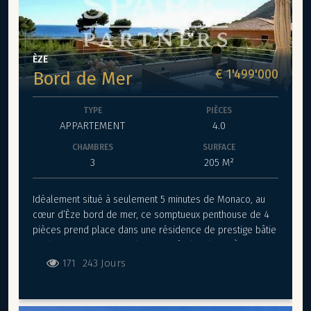
grands emplacements de parking.
ÈZE
€ 1'499'000
Bord de Mer
TYPE
PIÈCES
APPARTEMENT
4.0
CHAMBRES
SURFACE
3
205 M²
Idéalement situé à seulement 5 minutes de Monaco, au
cœur d’Èze bord de mer, ce somptueux penthouse de 4
pièces prend place dans une résidence de prestige bâtie
sur le site historique de l’ancien Hôtel-Relais d’Èze,
surnommé « La Bananeraie », emblématique halte
171
243 Jours
balnéaire du XIXe siècle. Nichée sur la route du bord de
mer, à seulement 3 minutes à pied de la plage, la
résidence bénéficie d’un panorama exceptionnel sur la