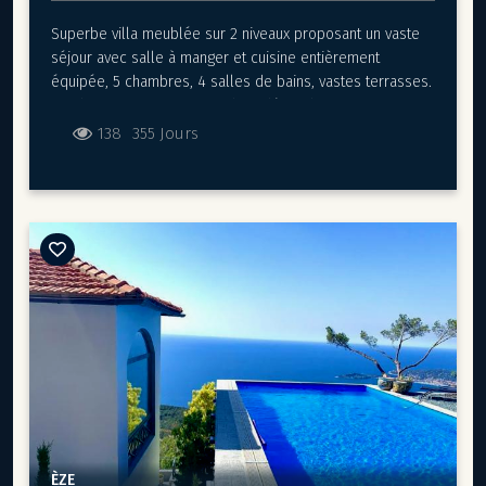
Superbe villa meublée sur 2 niveaux proposant un vaste
séjour avec salle à manger et cuisine entièrement
équipée, 5 chambres, 4 salles de bains, vastes terrasses.
Nombreux rangements. Studio indépendant.
Piscine et poolhouse.
138
355 Jours
Garage fermé et emplacements de parkings extérieurs.
Ce bien bénéficie d'un environnement calme et d'une jolie
vue dégagée sur la mer et la campagne environnante tout
en restant très proche de Monaco.
La location comprend l'entretien jardin et piscine.
ÈZE