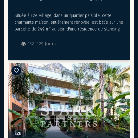
Située à Èze Village, dans un quartier paisible, cette
charmante maison, entièrement rénovée, est bâtie sur une
parcelle de 249 m² au sein d'une résidence de standing
avec piscine. D'une surface de 98 m², elle offre des
prestations modernes et élégantes. Dès l'entrée, un hall
132
129 Jours
avec rangements et toilettes invités vous accueille,
menant à une cuisine entièrement équipée. Le vaste salon
séjour, agrémenté d'une salle à manger lumineuse,
bénéficie d'un ensoleillement optimal grâce à deux
grandes ouvertures, avec un accès direct à une spacieuse
terrasse. À l'étage, la suite parentale dispose d'une salle
d'eau privative, d'un espace bureau et d'un dressing. Deux
autres grandes chambres, une salle d'eau et un WC
séparé complètent cet espace nuit. À l'extérieur, une
magnifique terrasse de 90 m² vous invite à profiter
pleinement des beaux jours dans un cadre verdoyant et
serein. Cette maison a été entièrement rénovée, incluant
l'électricité, la plomberie, le système de chauffage et les
ÈZE
peintures, pour garantir un confort moderne et une