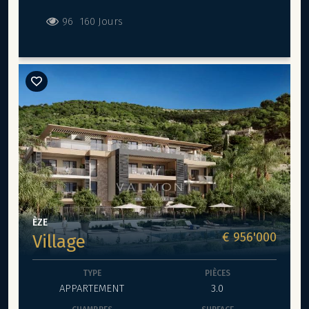
deux chambres, d’une cuisine, d’une buanderie et d’une
salle de bains. L’appartement bénéficie d'une terrasse
96
160 Jours
attenante de 24 m² environ, ainsi que de la coursive
située à l’arrière, permettant de profiter d’espaces
extérieurs agréables. La vue mer panoramique et le cadre
sécurisé constituent de véritables atouts.
ÈZE
€ 956'000
Village
TYPE
PIÈCES
APPARTEMENT
3.0