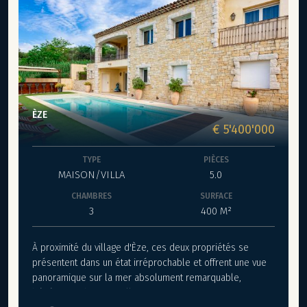
ÈZE
€ 5'400'000
TYPE
PIÈCES
MAISON/VILLA
5.0
CHAMBRES
SURFACE
3
400 M²
À proximité du village d'Èze, ces deux propriétés se
présentent dans un état irréprochable et offrent une vue
panoramique sur la mer absolument remarquable,
bénéficiant d'une excellente exposition.