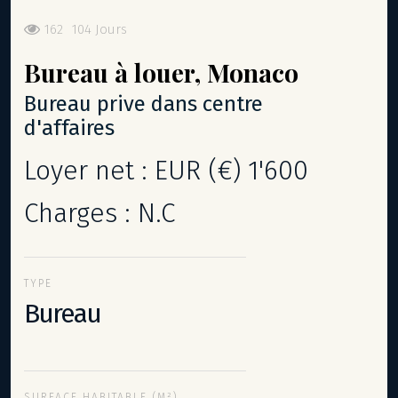
162
104 Jours
Bureau
à louer,
Monaco
bureau prive dans centre
d'affaires
Loyer net : EUR (€) 1'600
Charges : N.C
TYPE
Bureau
SURFACE HABITABLE (M²)