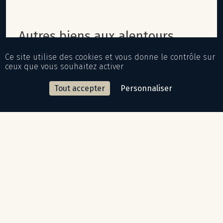
autres biens aux alentours
Ce site utilise des cookies et vous donne le contrôle sur
ceux que vous souhaitez activer
Tout accepter
Personnaliser
CONTACTER LE COURTIER
MONACO
PRIX SUR DEMANDE
Jardin Exotique
TYPE
PIÈCES