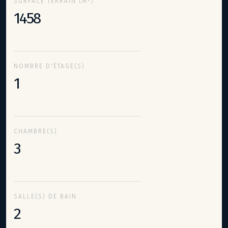
SURFACE TERRAIN (M²)
1458
NOMBRE D'ÉTAGE(S)
1
CHAMBRE(S)
3
SALLE(S) DE BAIN
2