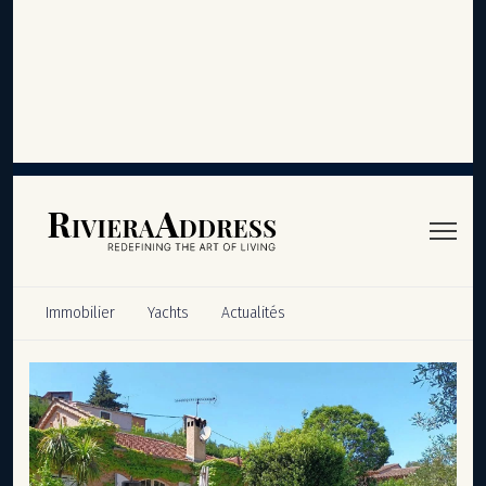
Panneau de gestion des cookies
Immobilier
Yachts
Actualités