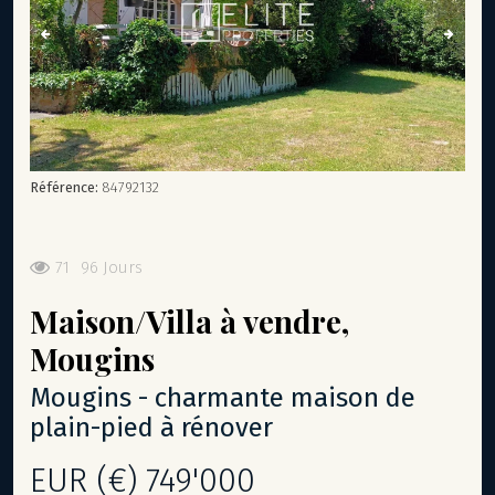
Référence:
84792132
71
96 Jours
Maison/Villa
à vendre,
Mougins
mougins - charmante maison de
plain-pied à rénover
EUR (€) 749'000