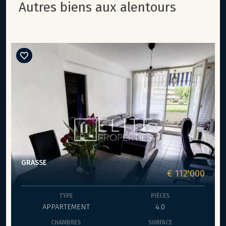
autres biens aux alentours
GRASSE
€ 112'000
TYPE
PIÈCES
APPARTEMENT
4.0
CHAMBRES
SURFACE