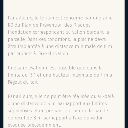
Par ailleurs, le terrain est concerné par une zone
R0 du Plan de Prévention des Risques
Inondation correspondant au vallon bordant la
parcelle. Dans ces conditions, la piscine devra
être implantée à une distance minimale de 8 m
par rapport à l’axe du vallon.
Une surélévation n'est possible que dans la
limite du R+1 et une hauteur maximale de 7 m à
l'égout du toit.
Par ailleurs, elle ne peut être réalisée qu'au-delà
d'une distance de 5 m par rapport aux limites
séparatives et en prenant en compte la bande
de recul de 8 m par rapport à l'axe du vallon
évoquée précédemment.