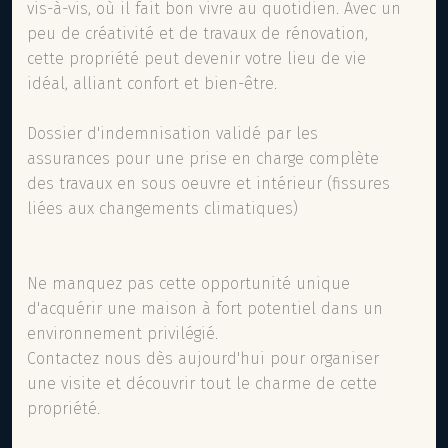
vis-à-vis, où il fait bon vivre au quotidien. Avec un
peu de créativité et de travaux de rénovation,
cette propriété peut devenir votre lieu de vie
idéal, alliant confort et bien-être.
Dossier d'indemnisation validé par les
assurances pour une prise en charge complète
des travaux en sous oeuvre et intérieur (fissures
liées aux changements climatiques)
Ne manquez pas cette opportunité unique
d'acquérir une maison à fort potentiel dans un
environnement privilégié.
Contactez nous dès aujourd'hui pour organiser
une visite et découvrir tout le charme de cette
propriété.