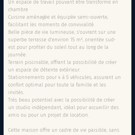
Un espace de travail pouvant être transformé en
chambre
Cuisine aménagée et équipée semi-ouverte,
facilitant les moments de convivialité.
Belle pièce de vie lumineuse, s'ouvrant sur une
superbe terrasse d'environ 15 m², orientée sud-
est pour profiter du soleil tout au long de la
journée.
Terrain piscinable, offrant la possibilité de créer
un espace de détente extérieur.
Stationnements pour 4 à 5 véhicules, assurant un
confort optimal pour toute la famille et les
invités.
Très beau potentiel avec la possibilité de créer
un studio indépendant, idéal pour accueillir des
amis ou pour un projet de location.
Cette maison offre un cadre de vie paisible, sans