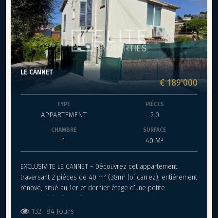
de La Défense (15min) et l'Université de Nanterre (20 min)
Les informations sur les risques auxquels ce bien est
exposé sont disponibles sur le site Géorisques :
georisques.gouv.fr
LE CANNET
€ 189'000
TYPE
PIÈCES
APPARTEMENT
2.0
CHAMBRE
SURFACE
1
40 M²
EXCLUSIVITE LE CANNET – Découvrez cet appartement
traversant 2 pièces de 40 m² (38m² loi carrez), entièrement
rénové, situé au 1er et dernier étage d’une petite
copropriété sécurisée de seulement 4 lots. Il se compose
d’une entrée, d’un salon (cuisine à créer), d’une chambre et
132
84 Jours