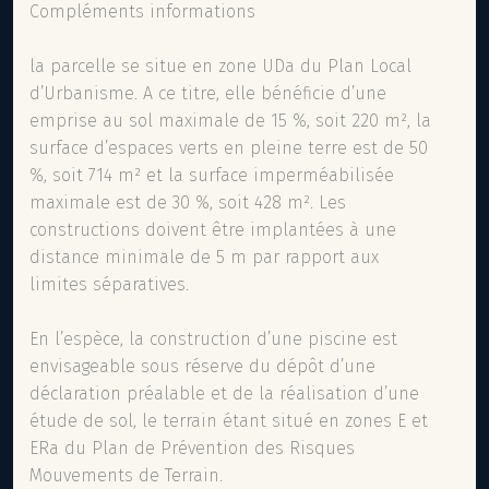
Compléments informations
la parcelle se situe en zone UDa du Plan Local
d’Urbanisme. A ce titre, elle bénéficie d’une
emprise au sol maximale de 15 %, soit 220 m², la
surface d’espaces verts en pleine terre est de 50
%, soit 714 m² et la surface imperméabilisée
maximale est de 30 %, soit 428 m². Les
constructions doivent être implantées à une
distance minimale de 5 m par rapport aux
limites séparatives.
En l’espèce, la construction d’une piscine est
envisageable sous réserve du dépôt d’une
déclaration préalable et de la réalisation d’une
étude de sol, le terrain étant situé en zones E et
ERa du Plan de Prévention des Risques
Mouvements de Terrain.