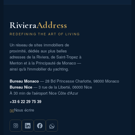
cadre de vie agréable et sécurisé. À découvrir sans tarder !
Les informations sur les risques auxquels ce bien est
exposé sont disponibles sur le site Géorisques :
georisques.gouv.fr
Riviera
Address
REDEFINING THE ART OF LIVING
Un réseau de sites immobiliers de
proximité, dédiés aux plus belles
adresses de la Riviera, de Saint-Tropez à
Menton et à la Principauté de Monaco —
ainsi qu'à l'immobilier du yachting.
Bureau Monaco
— 28 Bd Princesse Charlotte, 98000 Monaco
Bureau Nice
— 3 rue de la Liberté, 06000 Nice
À 30 min de l'aéroport Nice Côte d'Azur
+33 6 22 29 75 39
Nous écrire
✉️