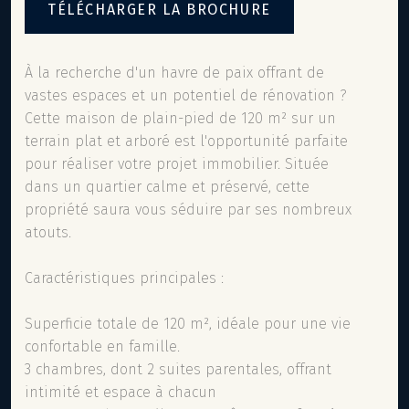
TÉLÉCHARGER LA BROCHURE
À la recherche d'un havre de paix offrant de
vastes espaces et un potentiel de rénovation ?
Cette maison de plain-pied de 120 m² sur un
terrain plat et arboré est l'opportunité parfaite
pour réaliser votre projet immobilier. Située
dans un quartier calme et préservé, cette
propriété saura vous séduire par ses nombreux
atouts.
Caractéristiques principales :
Superficie totale de 120 m², idéale pour une vie
confortable en famille.
3 chambres, dont 2 suites parentales, offrant
intimité et espace à chacun