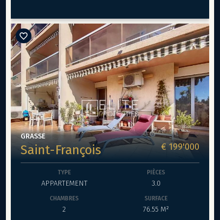
d’une salle de douche avec son toilette. Un parking.
Prestations : • Environnement calme • Sans vis-à-vis •
Climatisation réversible • Exposition Sud • Proche des
commodités (commerces,écoles,transport..) Charges : 98
€/mois
GRASSE
€ 199'000
Saint-François
TYPE
PIÈCES
APPARTEMENT
3.0
CHAMBRES
SURFACE
2
76.55 M²