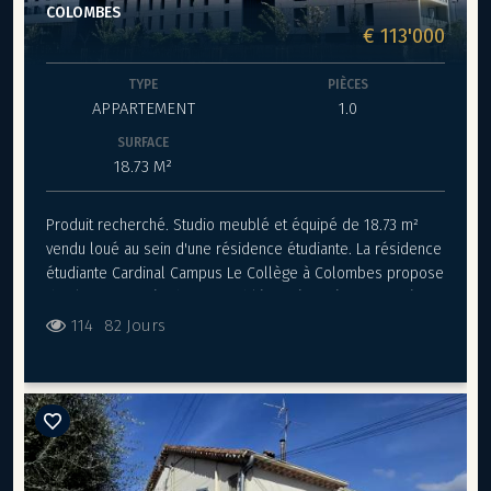
COLOMBES
€ 113'000
TYPE
PIÈCES
APPARTEMENT
1.0
SURFACE
18.73 M²
Produit recherché. Studio meublé et équipé de 18.73 m²
vendu loué au sein d'une résidence étudiante. La résidence
étudiante Cardinal Campus Le Collège à Colombes propose
des logements étudiants meublés et équipés composés
d'une kitchenette. un coin nuit. un coin bureau ainsi qu’une
114
82 Jours
salle de bain privative (avec sanitaire et une douche à
l'italienne). Chaque locataire dispose d'une connexion
internet gratuite. Idéal pour les étudiants de Nanterre. dans
le nouveau quartier de Colombes. proche de la Défense. la
résidence est à proximité des commerces. de la ligne de
tramway T2 arrêt Victor Basch permettant de rejoindre
facilement le centre de Paris. ainsi que le quartier d'affaires