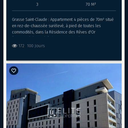
3
70 M²
Grasse Saint-Claude : Appartement 4 pièces de 70m² situé
en rez-de-chaussée surélevé, à pied de toutes les
commodités, dans la Résidence des Rêves d'Or
(copropriété fermée). Il est vendu loué 830€ par mois
(700€ net). Il est composé d'une entrée, séjour donnant sur
172
100 Jours
une terrasse, cuisine équipée, 3 chambres, salle de douche
et WC indépendant. Une cave. Appartement traversant, au
calme et proche de toutes commodités (commerces,
écoles, bus). Charges : 195€ par mois (chauffage inclus).