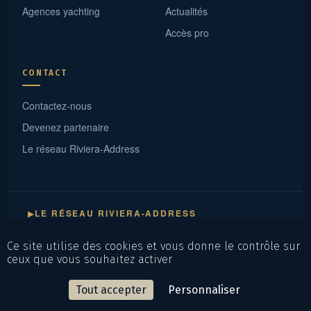
Agences yachting
Actualités
Accès pro
CONTACT
Contactez-nous
Devenez partenaire
Le réseau Riviera-Address
LE RÉSEAU RIVIERA-ADDRESS
▶
— 18 sites experts · un maillage continu de Saint-Tropez à Menton ·
cliquez une ville
Ce site utilise des cookies et vous donne le contrôle sur
ceux que vous souhaitez activer
Mentions légales
Politique de confidentialité
CGV
Plan du site
Tout accepter
Personnaliser
© 2026 RivieraAddress — Dune Immo · By
Dune Gestion