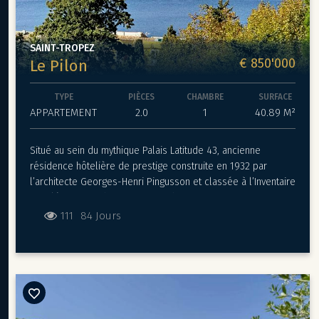
SAINT-TROPEZ
€ 850'000
Le Pilon
TYPE
PIÈCES
CHAMBRE
SURFACE
APPARTEMENT
2.0
1
40.89 M²
Situé au sein du mythique Palais Latitude 43, ancienne
résidence hôtelière de prestige construite en 1932 par
l’architecte Georges-Henri Pingusson et classée à l’Inventaire
supplémentaire des Monuments historiques, ce magnifique
deux-pièces traversant séduit par sa lumière et son
111
84 Jours
élégance. Il offre une belle vue mer sur la baie de Saint-
Tropez, entremêlée de la pinède jusqu’au clocher, pour un
panorama vivant au fil des heures. L’appartement a été
entièrement rénové avec de beaux matériaux et présente
des finitions soignées. Il bénéficie de deux terrasses. La
résidence Art déco, sécurisée et dotée d’un gardien, s’inscrit