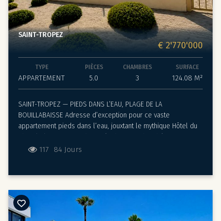
SAINT-TROPEZ
€ 2'770'000
TYPE
PIÈCES
CHAMBRES
SURFACE
APPARTEMENT
5.0
3
124.08 M²
SAINT-TROPEZ — PIEDS DANS L’EAU, PLAGE DE LA
BOUILLABAISSE Adresse d’exception pour ce vaste
appartement pieds dans l’eau, jouxtant le mythique Hôtel du
Cheval Blanc, au sein d’une résidence recherchée offrant un
accès direct à la plage. Entièrement rénové avec un sens
117
84 Jours
aigu du détail, ce magnifique appartement de plus de 124 m²
séduit par ses volumes, sa lumière et ses terrasses
totalisant 36 m², véritable prolongement de la pièce de vie.
Traversant Ouest/Est, il offre une sensation d’être sur l’eau
par sa vue mer et des couchers de soleil inoubliables.
Chaque pièce s’ouvre sur les terrasses. La distribution est