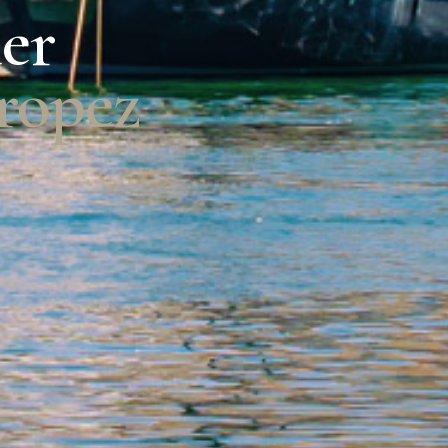
er
Tropez