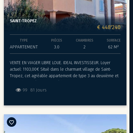
SAINT-TROPEZ
€ 448'240
TYPE
PIÈCES
CHAMBRES
SURFACE
APPARTEMENT
3.0
2
62 M²
VENTE EN VIAGER LIBRE LOUE. IDEAL INVESTISSEUR. Loyer
actuel: 1103,00€ Situé dans le charmant village de Saint-
Tropez, cet agréable appartement de type 3 au deuxième et
avant dernier étage vous séduira par sa superficie de 62m2
et ses 2 terrasses couvertes (8m2 x 2) exposées est ouest.
99
81 Jours
Très belle piscine au sein de la résidence. Vous serez
également à proximité des plages du golfe et de Ramatuelle.
Vous apprécierez également la proximité du centre ville
accessible à pieds avec toutes ses commodités, ses centres
d'intérêts, et ses attractions. Enfin, un grand garage de 15m2
est rattaché à l'appartement. Valeur vénale: 804000 €