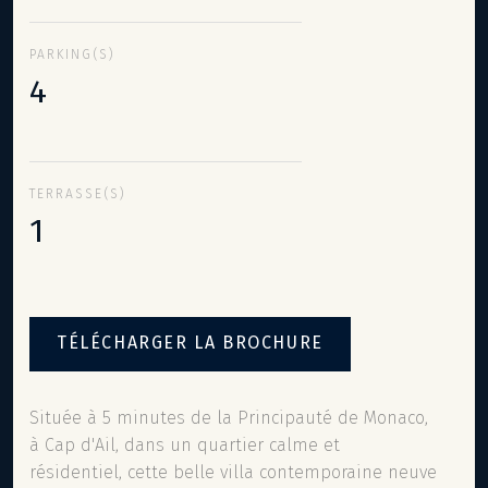
PARKING(S)
4
TERRASSE(S)
1
TÉLÉCHARGER LA BROCHURE
Située à 5 minutes de la Principauté de Monaco,
à Cap d'Ail, dans un quartier calme et
résidentiel, cette belle villa contemporaine neuve