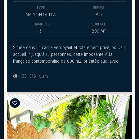
TYPE
PIÈCES
MAISON/VILLA
8.0
CHAMBRES
SURFACE
5
800 M²
Située dans un cadre verdoyant et totalement privé, pouvant
accueillir jusqu'à 13 personnes, cette imposante villa
française contemporaine de 800 m2, orientée sud, avec
une vue imprenable sur la mer et Monaco. Récemment
modernisée avec des équipements haute qualité et
133
316 Jours
meublée selon les normes les plus exquises pour offrir
une somptueuse atmosphère Art déco. D'une superficie
d'environ 800m2, cette magnifique villa de vacances de
quatre chambres à coucher peut accueillir confortablement
jusqu'à 11 personnes, tandis qu'une charmante maison
d'hôtes d'environ 30 m2peut accueillir deux personnes
supplémentaires ou une fille au pair/nounou. La villa est
entièrement automatisée grâce à un "système de maison
intelligente " qui contrôle les rideaux et les volets, le