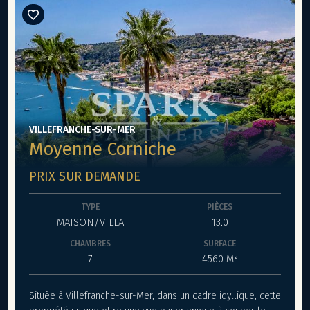
Visites à partir du mois d'octobre 2025.
VILLEFRANCHE-SUR-MER
Moyenne Corniche
PRIX SUR DEMANDE
TYPE
PIÈCES
MAISON/VILLA
13.0
CHAMBRES
SURFACE
7
4560 M²
Située à Villefranche-sur-Mer, dans un cadre idyllique, cette