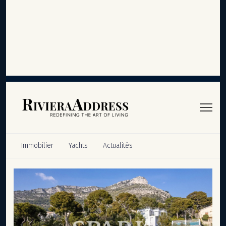
Panneau de gestion des cookies
Immobilier
Yachts
Actualités