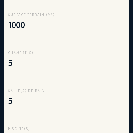
SURFACE TERRAIN (M²)
1000
CHAMBRE(S)
5
SALLE(S) DE BAIN
5
PISCINE(S)