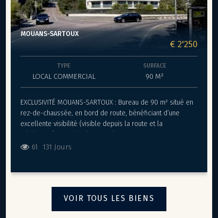
MOUANS-SARTOUX
€ 2'250
TYPE
SURFACE
LOCAL COMMERCIAL
90 M²
EXCLUSIVITÉ MOUANS-SARTOUX : Bureau de 90 m² situé en
rez-de-chaussée, en bord de route, bénéficiant d’une
excellente visibilité (visible depuis la route et la
pénétrante). Local livré brut intérieurement permettant un
aménagement sur-mesure. Bâtiment aux normes PMR avec
61
131 Jours
ascenseur. Possibilité de louer des parkings (16 places au
total dont 6 équipées de bornes de recharge rapide) et
des caves. Loyer : 2 250 € / mois HT + 135 € de charges
TTC Dépôt de garantie : 4 500 € Bureaux à louer à partir de
VOIR TOUS LES BIENS
90m² jusqu'à 220m²