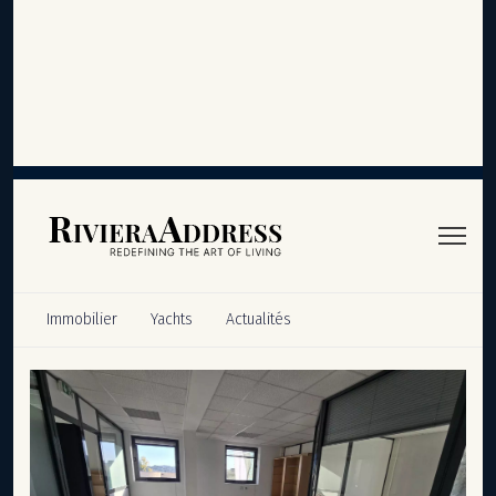
Panneau de gestion des cookies
Immobilier
Yachts
Actualités