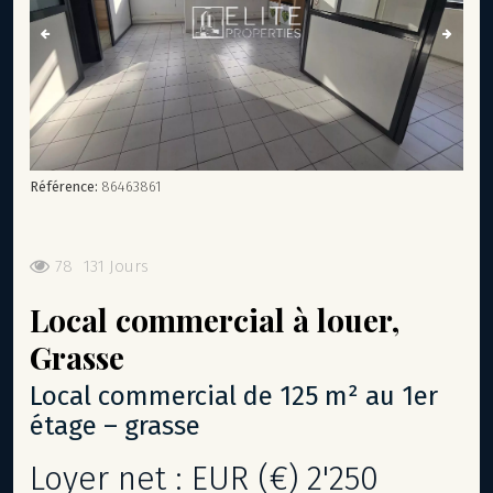
Référence:
86463861
78
131 Jours
Local commercial
à louer,
Grasse
local commercial de 125 m² au 1er
étage – grasse
Loyer net : EUR (€) 2'250