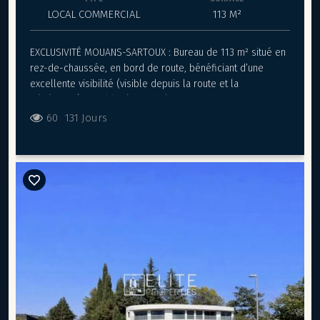
LOCAL COMMERCIAL
113 M²
EXCLUSIVITÉ MOUANS-SARTOUX : Bureau de 113 m² situé en
rez-de-chaussée, en bord de route, bénéficiant d’une
excellente visibilité (visible depuis la route et la
pénétrante). Local livré brut intérieurement permettant un
aménagement sur-mesure. Bâtiment aux normes PMR avec
60
131 Jours
ascenseur. Possibilité de louer des parkings (16 places au
total dont 6 équipées de bornes de recharge rapide) et
des caves. Loyer : 2 825 € / mois HT + 169,50 € de charges
TTC Dépôt de garantie : 5 650 € Bureaux à louer à partir de
90m² jusqu'à 220m²