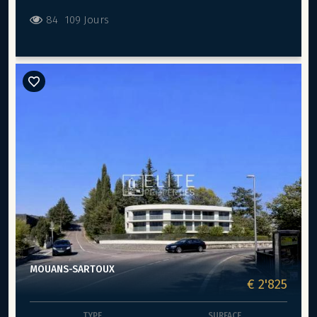
roulants électriques. Climatisation réversible. Le local
dispose de 2 places de parking privatives + une cave.
84
109 Jours
Possibilité de stationnement facile. Loyer : 1 100 € / mois
HT (soumis à la TVA) Charges : 30 € / mois + taxe foncière
à régler en fin d’année (environ 500€) Dépôt de garantie :
2200€
MOUANS-SARTOUX
€ 2'825
TYPE
SURFACE