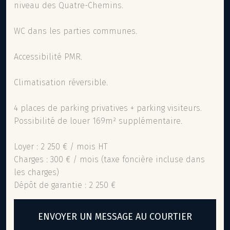
niveau des Quatre-Chemins.
WC dans les parties communes.
Accessibilité PMR.
Climatisation réversible.
4 places de parking privatives + parking visiteurs.
Possibilité de louer 169m² supplémentaire.
Loyer : 2 250 € / mois HT
Charges : 300 € / mois (taxe foncière incluse dans
les charges)
Dépôt de garantie : 2 250 €
ENVOYER UN MESSAGE AU COURTIER