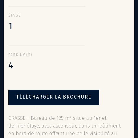
ÉTAGE
1
PARKING(S)
4
TÉLÉCHARGER LA BROCHURE
GRASSE – Bureau de 125 m² situé au 1er et
dernier étage, avec ascenseur, dans un bâtiment
en bord de route offrant une belle visibilité au