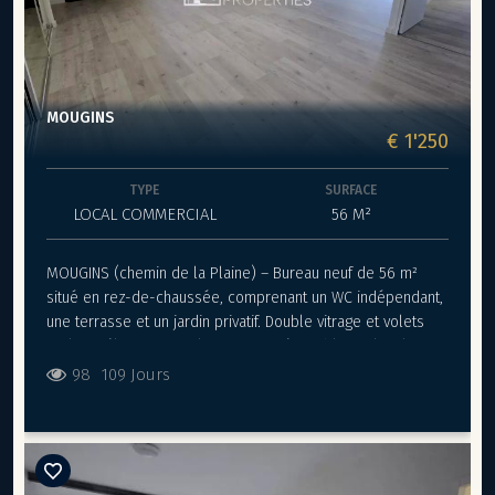
MOUGINS
€ 1'250
TYPE
SURFACE
LOCAL COMMERCIAL
56 M²
MOUGINS (chemin de la Plaine) – Bureau neuf de 56 m²
situé en rez-de-chaussée, comprenant un WC indépendant,
une terrasse et un jardin privatif. Double vitrage et volets
roulants électriques. Climatisation réversible. Le local
dispose de 2 places de parking privatives ainsi qu’un
98
109 Jours
garage de 26 m². Possibilité de stationnement facile. Loyer :
1 250 € / mois HT (soumis à la TVA) Charges : 30 € / mois
+ taxe foncière à régler en fin d’année Dépôt de garantie :
2500€ Activités d’automobile et de restauration non
autorisées.