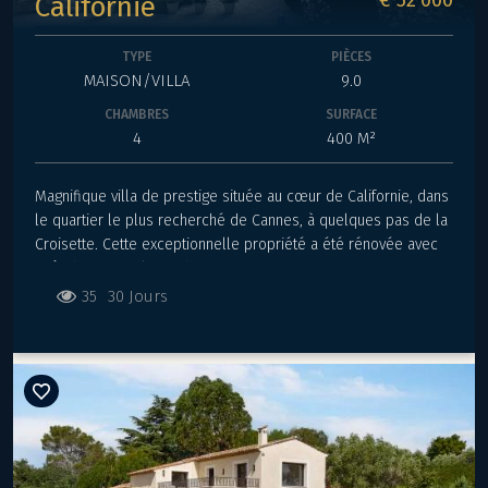
€ 52'000
Californie
TYPE
PIÈCES
MAISON/VILLA
9.0
CHAMBRES
SURFACE
4
400 M²
Magnifique villa de prestige située au cœur de Californie, dans
le quartier le plus recherché de Cannes, à quelques pas de la
Croisette. Cette exceptionnelle propriété a été rénovée avec
goût dans un style moderne, offrant un environnement
complètement paisible. La villa s'étend sur deux niveaux et
35
30 Jours
offre une surface totale spacieuse d'environ 400 m². Elle
dispose d'un magnifique espace de vie et de tout le confort
nécessaire. Au niveau principal, vous trouverez une vaste salle
à manger et un double séjour, ainsi qu'une cuisine moderne
ouverte avec accès au jardin et à la terrasse. La cuisine est
entièrement équipée avec des produits de marque haut de
gamme, offrant à la fois fonctionnalité et design. La
somptueuse suite parentale est également présente, avec une