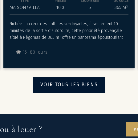
TYPE
PIÈCES
CHAMBRES
SURFACE
MAISON/VILLA
10.0
5
365 M²
Nichée au cœur des collines verdoyantes, à seulement 10
minutes de la sortie d’autoroute, cette propriété provençale
situé à Pégomas de 365 m² offre un panorama époustouflant
sur la baie de Cannes, les îles de Lérins et les collines
environnantes. Érigée sur un terrain d’environ 20.000 m², la villa
15
80 Jours
provençale séduit par son cadre paisible préservé et sa vue à
180°. Elle propose de vastes espaces de vie comprenant un
salon lumineux avec cheminée, un salon TV, une salle à manger
conviviale et une cuisine équipée avec coin repas. Les 5
VOIR TOUS LES BIENS
chambres idéalement distribuées ouvrant sur les terrasses
extérieures assurent confort et intimité à toute la famille
comme aux invités. Un sous-sol de la superficie de la villa
offre de multiples possibilités d’aménagement, spa, home
cinéma, cave à vin et garage multiples. À l’extérieur, une
superbe piscine à débordement s’intègre harmonieusement
dans l’environnement naturel. Une cuisine professionnelle
ou à louer ?
P
extérieure et un salon d’été complètent les espaces