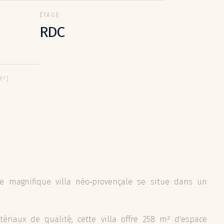
ÉTAGE
RDC
M²)
e magnifique villa néo‑provençale se situe dans un
riaux de qualité, cette villa offre 258 m² d'espace