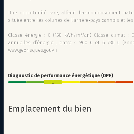
Une opportunité rare, alliant harmonieusement natur
située entre les collines de l'arrière‑pays cannois et les
Classe énergie : C (158 kWh/m²/an) Classe climat :
annuelles d’énergie : entre 4 960 € et 6 730 € (anné
www.georisques.gouv.fr
Diagnostic de performance énergétique (DPE)
C
Emplacement du bien