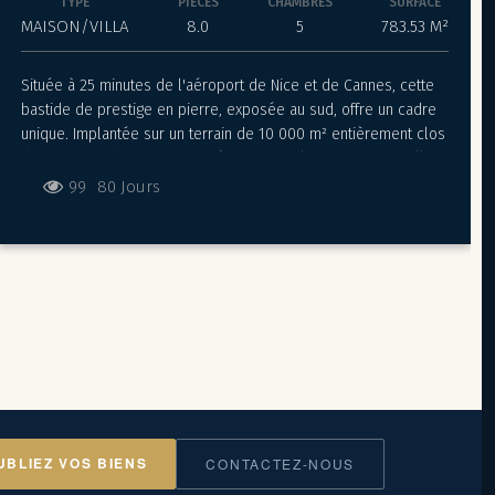
TYPE
PIÈCES
CHAMBRES
SURFACE
MAISON/VILLA
8.0
5
783.53 M²
Située à 25 minutes de l'aéroport de Nice et de Cannes, cette
bastide de prestige en pierre, exposée au sud, offre un cadre
unique. Implantée sur un terrain de 10 000 m² entièrement clos
de murs et richement paysagé avec 150 oliviers matures, elle
présente une vue panoramique à 360 degrés, de la baie de
99
80 Jours
Nice jusqu'à Mandelieu. Intérieur Majestueux La villa principale,
conçue sur mesure par Richard Sansoe, s'étend sur plus de
625 m² sous climatisation. Au rez-de-chaussée, un salon
spacieux avec une imposante cheminée en pierre de taille et
des plafonds de 3 mètres crée un espace de vie accueillant.
Une bibliothèque en chêne sur mesure, une salle à manger
avec vue panoramique, une cuisine Siematic entièrement
équipée, une buanderie séparée et une vaste terrasse
couverte avec barbecue complètent cet étage. Chambres
Élégantes Trois grandes chambres avec placards aménagés, un
hall d'entrée généreux et 2 salles de bains sont également
UBLIEZ VOS BIENS
CONTACTEZ-NOUS
situés au rez-de-chaussée. À l'étage, une suite principale