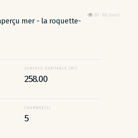
81
80 Jours
SURFACE HABITABLE (M²)
258.00
CHAMBRE(S)
5