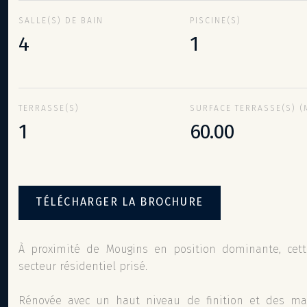
SALLE(S) DE BAIN
PISCINE(S)
4
1
TERRASSE(S)
SURFACE TERRASSE(S) (
1
60.00
TÉLÉCHARGER LA BROCHURE
À proximité de Mougins en position dominante, cett
secteur résidentiel prisé.
Rénovée avec un haut niveau de finition et des maté