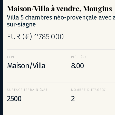
Maison/Villa
à vendre,
Mougins
villa 5 chambres néo-provençale avec aperçu mer - la roquette-
sur-siagne
EUR (€) 1'785'000
TYPE
PIÈCE(S)
Maison/Villa
8.00
SURFACE TERRAIN (M²)
NOMBRE D'ÉTAGE(S)
2500
2