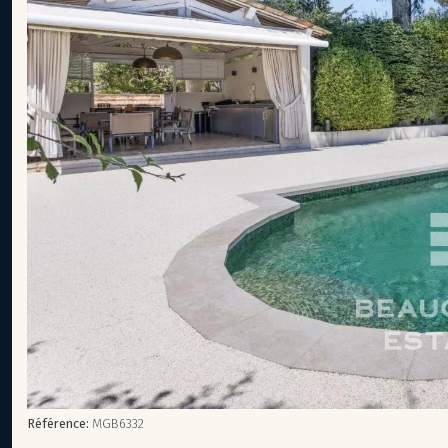
Référence:
MGB6332